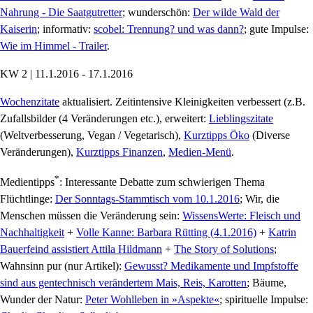
Nahrung - Die Saatgutretter
; wunderschön:
Der wilde Wald der
Kaiserin
; informativ:
scobel: Trennung? und was dann?
; gute Impulse:
Wie im Himmel - Trailer
.
KW 2 | 11.1.2016 - 17.1.2016
Wochenzitate
aktualisiert. Zeitintensive Kleinigkeiten verbessert (z.B.
Zufallsbilder (4 Veränderungen etc.), erweitert:
Lieblingszitate
(Weltverbesserung, Vegan / Vegetarisch),
Kurztipps Öko
(Diverse
Veränderungen),
Kurztipps Finanzen
,
Medien-Menü
.
*
Medientipps
: Interessante Debatte zum schwierigen Thema
Flüchtlinge:
Der Sonntags-Stammtisch vom 10.1.2016
; Wir, die
Menschen müssen die Veränderung sein:
WissensWerte: Fleisch und
Nachhaltigkeit
+
Volle Kanne: Barbara Rütting (4.1.2016)
+
Katrin
Bauerfeind assistiert Attila Hildmann
+
The Story of Solutions
;
Wahnsinn pur (nur Artikel):
Gewusst? Medikamente und Impfstoffe
sind aus gentechnisch verändertem Mais, Reis, Karotten
; Bäume,
Wunder der Natur:
Peter Wohlleben in »Aspekte«
; spirituelle Impulse: