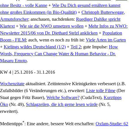
ohne Besitz - volle Kanne
+
Wie Du Dich gesund ernähren kannst
ohne großes Einkommen (in Bio-Qualität)
+
Christoph Butterwegge,
Armutsforscher
; anschauen, nachdenken:
Ruediger Dahlke spricht
Klartext
+
Wie sie die NWO umsetzen wollen
+
Mehr Infos zu NWO:
Newsletter 2015/06 von Dr. Diethard Stelzl anklicken
+
Population
Boom - FILM
; auch, wenn es noch zu früh ist:
Viele Arten im Garten
+
Kielings wildes Deutschland (1/2)
+
Teil 2
; gute Impulse:
How
Words, Frequency Can Change Water & Human Behavior - Dr.
Masaru Emoto
.
KW 4 | 25.1.2016 - 31.1.2016
Wochenzitate
aktualisiert. Zeitintensive Kleinigkeiten verbessert (z.B.
Zufallsbilder (6 Veränderungen etc.), erweitert:
Liste tolle Filme
(Der
Staat gegen Fritz Bauer),
Welche Software?
(CudaText),
Kurztipps
Öko
(Nr. 49),
Schlagzeilen, die ich gerne lesen würde
(Nr. 5,
erweitert).
*
Medientipps
: Eine andere, bessere Welt erschaffen:
Oxfam-Studie: 62