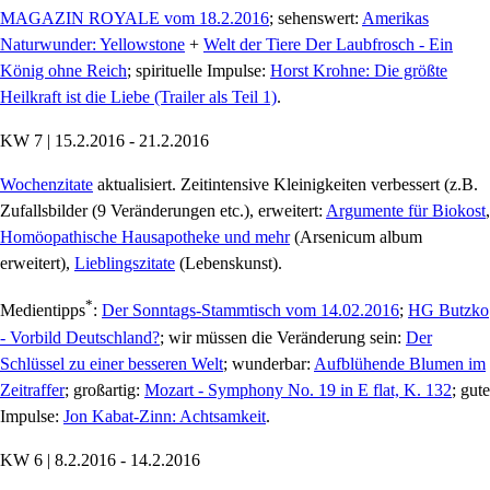
MAGAZIN ROYALE vom 18.2.2016
; sehenswert:
Amerikas
Naturwunder: Yellowstone
+
Welt der Tiere Der Laubfrosch - Ein
König ohne Reich
; spirituelle Impulse:
Horst Krohne: Die größte
Heilkraft ist die Liebe (Trailer als Teil 1)
.
KW 7 | 15.2.2016 - 21.2.2016
Wochenzitate
aktualisiert. Zeitintensive Kleinigkeiten verbessert (z.B.
Zufallsbilder (9 Veränderungen etc.), erweitert:
Argumente für Biokost
,
Homöopathische Hausapotheke und mehr
(Arsenicum album
erweitert),
Lieblingszitate
(Lebenskunst).
*
Medientipps
:
Der Sonntags-Stammtisch vom 14.02.2016
;
HG Butzko
- Vorbild Deutschland?
; wir müssen die Veränderung sein:
Der
Schlüssel zu einer besseren Welt
; wunderbar:
Aufblühende Blumen im
Zeitraffer
; großartig:
Mozart - Symphony No. 19 in E flat, K. 132
; gute
Impulse:
Jon Kabat-Zinn: Achtsamkeit
.
KW 6 | 8.2.2016 - 14.2.2016