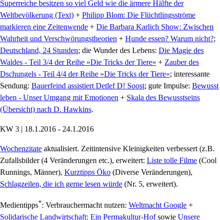
Superreiche besitzen so viel Geld wie die ärmere Hälfte der
Weltbevölkerung (Text)
+
Philipp Blom: Die Flüchtlingsströme
markieren eine Zeitenwende
+
Die Barbara Karlich Show: Zwischen
Wahrheit und Verschwörungstheorien
+
Hunde essen? Warum nicht?
;
Deutschland, 24 Stunden
; die Wunder des Lebens:
Die Magie des
Waldes - Teil 3/4 der Reihe »Die Tricks der Tiere«
+
Zauber des
Dschungels - Teil 4/4 der Reihe »Die Tricks der Tiere«
; interessante
Sendung:
Bauerfeind assistiert Detlef D! Soost
; gute Impulse:
Bewusst
leben - Unser Umgang mit Emotionen
+
Skala des Bewusstseins
(Übersicht) nach D. Hawkins
.
KW 3 | 18.1.2016 - 24.1.2016
Wochenzitate
aktualisiert. Zeitintensive Kleinigkeiten verbessert (z.B.
Zufallsbilder (4 Veränderungen etc.), erweitert:
Liste tolle Filme
(Cool
Runnings, Männer),
Kurztipps Öko
(Diverse Veränderungen),
Schlagzeilen, die ich gerne lesen würde
(Nr. 5, erweitert).
*
Medientipps
: Verbrauchermacht nutzen:
Weltmacht Google
+
Solidarische Landwirtschaft: Ein Permakultur-Hof
sowie
Unsere