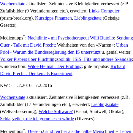
Wochenzitate
aktualisiert. Zeitintensive Kleinigkeiten verbessert (z.B.
Zufallsbilder (9 Veränderungen etc.), erweitert:
Links Computer
(prism-break.org),
Kurztipps Finanzen
,
Lieblingszitate
(Geistige
Gesetze).
*
Medientipps
:
Nachtlinie - mit Psychotherapeut Willi Butollo
;
Sendung
Quer - Talk mit David Precht
; Wahrheiten von den »Narren«:
Urban
Priol - Warum die Bundesregierung den IS unterstützt
u. genial weiter:
Volker Pispers über Flüchtlingspolitik- ISIS- Fifa und andere Skandale
;
wunderschön:
Wilde Heimat - Der Frühling
; gute Impulse:
Richard
David Precht - Denken als Experiment
.
KW 5 | 1.2.2016 - 7.2.2016
Wochenzitate
aktualisiert. Zeitintensive Kleinigkeiten verbessert (z.B.
Zufallsbilder (17 Veränderungen etc.), erweitert:
Lieblingszitate
(Weltverbesserung),
Welche Software?
(F-spot, Shotwell, Okular),
Schlagzeilen, die ich gerne lesen würde
(Diverses).
*
Medientipps
:
Diese 62 sind reicher als die halbe Menschheit
+
Leben