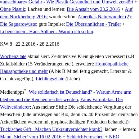
»unsichtbare« Gefahr - Wie Plastik Gesundheit und Umwelt zerstört
+
Ohne Plastik
; Lachen und lernen:
Die Anstalt vom 23.2.2016
+
Auf
dem Nockherberg 2016
; wunderschön:
Amerikas Naturwunder (2):
Die Saguarowüste
; gute Impulse:
Die Übersinnlichen - Trailer
+
Lebenslinien - Hans Söllner - Warum ich so bin
.
KW 8 | 22.2.2016 - 28.2.2016
Wochenzitate
aktualisiert. Zeitintensive Kleinigkeiten verbessert (z.B.
Zufallsbilder (15 Veränderungen etc.), erweitert:
Homöopathische
Hausapotheke und mehr
(A bis B-Mittel fertig gemacht, Literatur &
Co. hinzugefügt),
Lieblingszitate
(Liebe).
*
Medientipps
:
Wie solidarisch ist Deutschland? - Warum Arme arm
bleiben und die Reichen reicher werden
;
Yanis Varoufakis: Der
Weltveränderer
; Aus meiner Sicht: Die schleichende Vergiftung der
Menschen (bitte umsteigen auf Bio, denn ca. 40 Prozent der deutschen
Ackerflächen werden mit glyphosathaltigen Produkten behandelt):
Tückisches Gift - Machen Unkrautvernichter krank?
; lachen + lernen:
Mann, Sieber! vom 16.02.2016
+
SchleichFernsehen
+
NEO