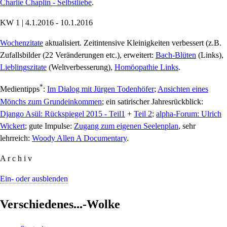
Charlie Chaplin - Selbstliebe
.
KW 1 | 4.1.2016 - 10.1.2016
Wochenzitate
aktualisiert. Zeitintensive Kleinigkeiten verbessert (z.B.
Zufallsbilder (22 Veränderungen etc.), erweitert:
Bach-Blüten
(Links),
Lieblingszitate
(Weltverbesserung),
Homöopathie Links
.
*
Medientipps
:
Im Dialog mit Jürgen Todenhöfer
;
Ansichten eines
Mönchs zum Grundeinkommen
; ein satirischer Jahresrückblick:
Django Asül: Rückspiegel 2015 - Teil1
+
Teil 2
;
alpha-Forum: Ulrich
Wickert
; gute Impulse:
Zugang zum eigenen Seelenplan
, sehr
lehrreich:
Woody Allen A Documentary
.
A r c h i v
Ein- oder ausblenden
Verschiedenes...-Wolke