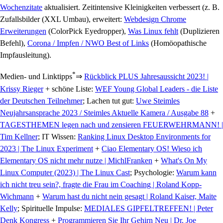
Wochenzitate
aktualisiert. Zeitintensive Kleinigkeiten verbessert (z. B.
Zufallsbilder (XXL Umbau), erweitert:
Webdesign Chrome
Erweiterungen
(ColorPick Eyedropper),
Was Linux fehlt
(Duplizieren
Befehl),
Corona / Impfen / NWO Best of Links
(Homöopathische
Impfausleitung).
*
Medien- und Linktipps
⇒
Rückblick PLUS Jahresaussicht 2023! |
Krissy Rieger
+ schöne Liste:
WEF Young Global Leaders - die Liste
der Deutschen Teilnehmer
; Lachen tut gut:
Uwe Steimles
Neujahrsansprache 2023 / Steimles Aktuelle Kamera / Ausgabe 88
+
TAGESTHEMEN legen nach und zensieren FEUERWEHRMANN! |
Tim Kellner
; IT Wissen:
Ranking Linux Desktop Environments for
2023 | The Linux Experiment
+
Ciao Elementary OS! Wieso ich
Elementary OS nicht mehr nutze | MichlFranken
+
What's On My
Linux Computer (2023) | The Linux Cast
; Psychologie:
Warum kann
ich nicht treu sein?, fragte die Frau im Coaching | Roland Kopp-
Wichmann
+
Warum hast du nicht nein gesagt | Roland Kaiser, Maite
Kelly
; Spirituelle Impulse:
MEDIALES GIPFELTREFFEN! | Peter
Denk Kongress
+
Programmieren Sie Ihr Gehirn Neu | Dr. Joe