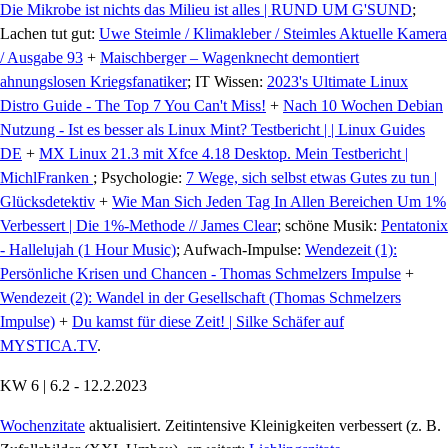
Die Mikrobe ist nichts das Milieu ist alles | RUND UM G'SUND
;
Lachen tut gut:
Uwe Steimle / Klimakleber / Steimles Aktuelle Kamera
/ Ausgabe 93
+
Maischberger – Wagenknecht demontiert
ahnungslosen Kriegsfanatiker
; IT Wissen:
2023's Ultimate Linux
Distro Guide - The Top 7 You Can't Miss!
+
Nach 10 Wochen Debian
Nutzung - Ist es besser als Linux Mint? Testbericht | | Linux Guides
DE
+
MX Linux 21.3 mit Xfce 4.18 Desktop. Mein Testbericht |
MichlFranken
; Psychologie:
7 Wege, sich selbst etwas Gutes zu tun |
Glücksdetektiv
+
Wie Man Sich Jeden Tag In Allen Bereichen Um 1%
Verbessert | Die 1%-Methode // James Clear
; schöne Musik:
Pentatonix
- Hallelujah (1 Hour Music)
; Aufwach-Impulse:
Wendezeit (1):
Persönliche Krisen und Chancen - Thomas Schmelzers Impulse
+
Wendezeit (2): Wandel in der Gesellschaft (Thomas Schmelzers
Impulse)
+
Du kamst für diese Zeit! | Silke Schäfer auf
MYSTICA.TV
.
KW 6 | 6.2 - 12.2.2023
Wochenzitate
aktualisiert. Zeitintensive Kleinigkeiten verbessert (z. B.