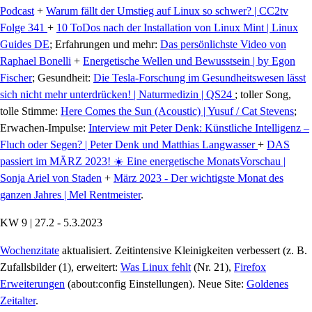
Podcast
+
Warum fällt der Umstieg auf Linux so schwer? | CC2tv
Folge 341
+
10 ToDos nach der Installation von Linux Mint | Linux
Guides DE
; Erfahrungen und mehr:
Das persönlichste Video von
Raphael Bonelli
+
Energetische Wellen und Bewusstsein | by Egon
Fischer
; Gesundheit:
Die Tesla-Forschung im Gesundheitswesen lässt
sich nicht mehr unterdrücken! | Naturmedizin | QS24
; toller Song,
tolle Stimme:
Here Comes the Sun (Acoustic) | Yusuf / Cat Stevens
;
Erwachen-Impulse:
Interview mit Peter Denk: Künstliche Intelligenz –
Fluch oder Segen? | Peter Denk und Matthias Langwasser
+
DAS
passiert im MÄRZ 2023! ☀️ Eine energetische MonatsVorschau |
Sonja Ariel von Staden
+
März 2023 - Der wichtigste Monat des
ganzen Jahres | Mel Rentmeister
.
KW 9 | 27.2 - 5.3.2023
Wochenzitate
aktualisiert. Zeitintensive Kleinigkeiten verbessert (z. B.
Zufallsbilder (1), erweitert:
Was Linux fehlt
(Nr. 21),
Firefox
Erweiterungen
(about:config Einstellungen). Neue Site:
Goldenes
Zeitalter
.