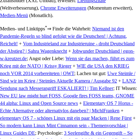
Zufallsbilder (XXL Umbau), erweitert:
Lieblingszitate
(Weltverbesserung),
Chrome Erweiterungen
(Momentum erweitert),
Medien-Menü
(Monatlich).
*
Medien- und Linktipps
⇒ Finde die Wahrheit:
Niemand ist den
Pandemie-Regeln so blind gefolgt wie die Deutschen! | Achtung,
Reichelt!
+
Vom Industrieland zur Industrieruine - droht Deutschland
der Abstieg? | Sahra Wagenknecht
+
Jobwunder Deutschland | egon-
w-kreutzer.de
; Angst oder Liebe:
Wenn sie das machen, führt es zum
Krieg mit der NATO | Krissy Rieger
+
WIE die USA den KRIEG
noch VOR 2014 vorbereiteten | OWT
; Lachen tut gut:
Uwe Steimle /
Sind wir im Krieg / Steimles Aktuelle Kamera / Ausgabe 92
+
LANZ
Sendung nach Messerangriff ESKALIERT! | Tim Kellner
; IT Wissen:
New EU law might hurt FOSS, Google fires FOSS teams, GNOME
44 alpha: Linux and Open Source news
+
Elementary OS 7 Horus -
Echte Alternative oder alternativlos daneben? | MichlFranken
+
elementary OS 7 - schönes Linux mit ein paar Macken | Rene Fürst
+
So modern kann Linux Mint Cinnamon sein - Themenvorschlag |
Linux Guides DE
; Psychologie:
3 Seelengifte & ein Gegengift – So