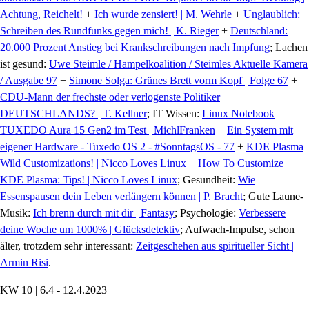
Achtung, Reichelt!
+
Ich wurde zensiert! | M. Wehrle
+
Unglaublich:
Schreiben des Rundfunks gegen mich! | K. Rieger
+
Deutschland:
20.000 Prozent Anstieg bei Krankschreibungen nach Impfung
; Lachen
ist gesund:
Uwe Steimle / Hampelkoalition / Steimles Aktuelle Kamera
/ Ausgabe 97
+
Simone Solga: Grünes Brett vorm Kopf | Folge 67
+
CDU-Mann der frechste oder verlogenste Politiker
DEUTSCHLANDS? | T. Kellner
; IT Wissen:
Linux Notebook
TUXEDO Aura 15 Gen2 im Test | MichlFranken
+
Ein System mit
eigener Hardware - Tuxedo OS 2 - #SonntagsOS - 77
+
KDE Plasma
Wild Customizations! | Nicco Loves Linux
+
How To Customize
KDE Plasma: Tips! | Nicco Loves Linux
; Gesundheit:
Wie
Essenspausen dein Leben verlängern können | P. Bracht
; Gute Laune-
Musik:
Ich brenn durch mit dir | Fantasy
; Psychologie:
Verbessere
deine Woche um 1000% | Glücksdetektiv
; Aufwach-Impulse, schon
älter, trotzdem sehr interessant:
Zeitgeschehen aus spiritueller Sicht |
Armin Risi
.
KW 10 | 6.4 - 12.4.2023