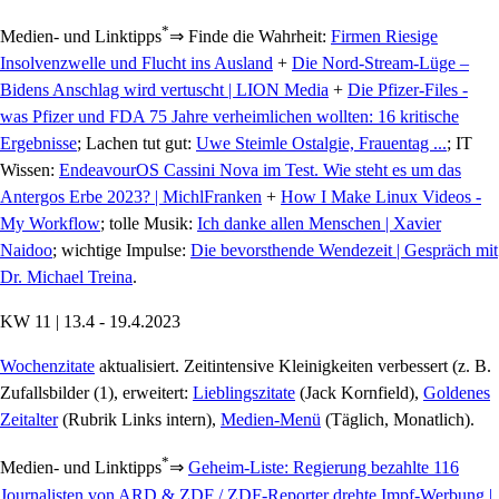
*
Medien- und Linktipps
⇒ Finde die Wahrheit:
Firmen Riesige
Insolvenzwelle und Flucht ins Ausland
+
Die Nord-Stream-Lüge –
Bidens Anschlag wird vertuscht | LION Media
+
Die Pfizer-Files -
was Pfizer und FDA 75 Jahre verheimlichen wollten: 16 kritische
Ergebnisse
; Lachen tut gut:
Uwe Steimle Ostalgie, Frauentag ...
; IT
Wissen:
EndeavourOS Cassini Nova im Test. Wie steht es um das
Antergos Erbe 2023? | MichlFranken
+
How I Make Linux Videos -
My Workflow
; tolle Musik:
Ich danke allen Menschen | Xavier
Naidoo
; wichtige Impulse:
Die bevorsthende Wendezeit | Gespräch mit
Dr. Michael Treina
.
KW 11 | 13.4 - 19.4.2023
Wochenzitate
aktualisiert. Zeitintensive Kleinigkeiten verbessert (z. B.
Zufallsbilder (1), erweitert:
Lieblingszitate
(Jack Kornfield),
Goldenes
Zeitalter
(Rubrik Links intern),
Medien-Menü
(Täglich, Monatlich).
*
Medien- und Linktipps
⇒
Geheim-Liste: Regierung bezahlte 116
Journalisten von ARD & ZDF / ZDF-Reporter drehte Impf-Werbung |