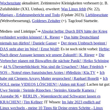
Wochenzitate
aktualisiert. Zeitintensive Kleinigkeiten verbessert (z. B.
Zufallsbilder (XXL Umbau), erweitert:
Was Linux fehlt
(Nr. 22),
Manjaro - Erfahrungsbericht und Todo
(Update 2023),
Lieblingszitate
(Weltverbesserung),
Goldenes Zeitalter
(+). Tagcloud Startseite.
*
Medien- und Linktipps
⇒
Absolut heftig: Durch IHN hätte der Krieg
verhindert werden können! | K. Rieger
+
Das hätte Deutschland
niemals tun dürfen! | Daniele Ganser
+
Der riesen Umbruch beginnt |
DAS steht aber im Weg! | Ernst Wolff
; Es ist noch nicht vorbei:
Heftig:
Nach dieser Aussage kennen wir unsere Zukunft! | K. Rieger
+
Die
Verbrecher planen mit Biowaffen die nächste Panik! | Heiko Schöning
+
44 % Übersterblichkeit: Was sind die Ursachen? | Marc Friedrich
+
SOS – Notruf eines französischen Arztes | #Medizin | Kla.TV
+
Ich
habe mit Clemens Arvays Mutter gesprochen! | Raphael Bonelli
+
Ich
SOLL meine VIDEOS LÖSCHEN! | Aktien mit Kopf
; Lachen tut gut:
Uwe Steimle / Steimle-Rippchen / Steimles Aktuelle Kamera /
Ausgabe 96
+
BERLIN - Wagenknecht und Schwarzer lassen es
KRACHEN! | Tim Kellner
; IT Wissen:
Im Jahr 2023 endlich auf
Linux wechseln - meine 10 Tipps für Deine ersten Schritte - Linux