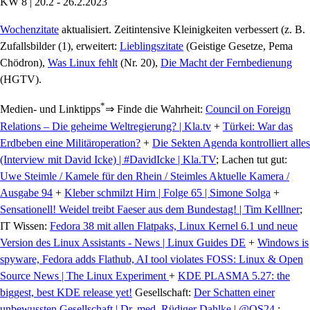
KW 8 | 20.2 - 26.2.2023
Wochenzitate
aktualisiert. Zeitintensive Kleinigkeiten verbessert (z. B.
Zufallsbilder (1), erweitert:
Lieblingszitate
(Geistige Gesetze, Pema
Chödron),
Was Linux fehlt
(Nr. 20),
Die Macht der Fernbedienung
(HGTV).
*
Medien- und Linktipps
⇒ Finde die Wahrheit:
Council on Foreign
Relations – Die geheime Weltregierung? | Kla.tv
+
Türkei: War das
Erdbeben eine Militäroperation?
+
Die Sekten Agenda kontrolliert alles
(Interview mit David Icke) | #DavidIcke | Kla.TV
; Lachen tut gut:
Uwe Steimle / Kamele für den Rhein / Steimles Aktuelle Kamera /
Ausgabe 94
+
Kleber schmilzt Hirn | Folge 65 | Simone Solga
+
Sensationell! Weidel treibt Faeser aus dem Bundestag! | Tim Kelllner
;
IT Wissen:
Fedora 38 mit allen Flatpaks, Linux Kernel 6.1 und neue
Version des Linux Assistants - News | Linux Guides DE
+
Windows is
spyware, Fedora adds Flathub, AI tool violates FOSS: Linux & Open
Source News | The Linux Experiment
+
KDE PLASMA 5.27: the
biggest, best KDE release yet!
Gesellschaft:
Der Schatten einer
unbewussten Gesellschaft | Dr. med. Rüdiger Dahlke | @QS24
;