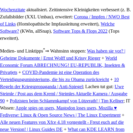
Wochenzitate
aktualisiert. Zeitintensive Kleinigkeiten verbessert (z. B.
Zufallsbilder (XXL Umbau), erweitert:
Corona / Impfen / NWO Best
of Links
(Homöopathische Impfausleitung erweitert),
Welche
Software?
(KWin, allSnap),
Software Tops & Flops 2022
(Tops
erweitert).
*
Medien- und Linktipps
⇒ Wahnsinn stoppen:
Was haben sie vor? |
Geheime Dokumente | Ernst Wolff und Krissy Rieger
+
World
Economic Forum ABRECHNUNG! EU-REPUBLIK, Insekten &
Privatjets
+
COVID-Pandemie ist eine Operation des
Verteidigungsministeriums, die bis zu Obama zurückreicht
+
10
Regeln der Kriegspropaganda | Anti-Spiegel
; Lachen tut gut:
Uwe
Steimle / Post aus dem Kreml / Steimles Aktuelle Kamera / Ausgabe
90
+
Polizisten beim Schlammkampf von Lützerath! | Tim Kellner
; IT
Wissen:
Apple spies on users, Mastodon loses users, Mozilla ♥️
Fediverse: Linux & Open Source News | The Linux Experiment
+
Alle neuen Features von Xfce 4.18 vorgestellt - Freut euch auf die
neue Version! | Linux Guides DE
+
What can KDE LEARN from