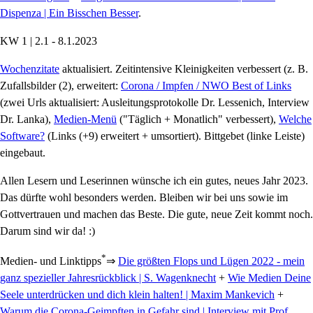
Dispenza | Ein Bisschen Besser
.
KW 1 | 2.1 - 8.1.2023
Wochenzitate
aktualisiert. Zeitintensive Kleinigkeiten verbessert (z. B.
Zufallsbilder (2), erweitert:
Corona / Impfen / NWO Best of Links
(zwei Urls aktualisiert: Ausleitungsprotokolle Dr. Lessenich, Interview
Dr. Lanka),
Medien-Menü
("Täglich + Monatlich" verbessert),
Welche
Software?
(Links (+9) erweitert + umsortiert). Bittgebet (linke Leiste)
eingebaut.
Allen Lesern und Leserinnen wünsche ich ein gutes, neues Jahr 2023.
Das dürfte wohl besonders werden. Bleiben wir bei uns sowie im
Gottvertrauen und machen das Beste. Die gute, neue Zeit kommt noch.
Darum sind wir da! :)
*
Medien- und Linktipps
⇒
Die größten Flops und Lügen 2022 - mein
ganz spezieller Jahresrückblick | S. Wagenknecht
+
Wie Medien Deine
Seele unterdrücken und dich klein halten! | Maxim Mankevich
+
Warum die Corona-Geimpften in Gefahr sind | Interview mit Prof.