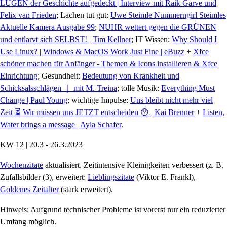
LÜGEN der Geschichte aufgedeckt | Interview mit Raik Garve und
Felix van Frieden
; Lachen tut gut:
Uwe Steimle Nummerngirl Steimles
Aktuelle Kamera Ausgabe 99
;
NUHR wettert gegen die GRÜNEN
und entlarvt sich SELBST! | Tim Kellner
; IT Wissen:
Why Should I
Use Linux? | Windows & MacOS Work Just Fine | eBuzz
+
Xfce
schöner machen für Anfänger - Themen & Icons installieren & Xfce
Einrichtung
; Gesundheit:
Bedeutung von Krankheit und
Schicksalsschlägen ｜ mit M. Treina
; tolle Musik:
Everything Must
Change | Paul Young
; wichtige Impulse:
Uns bleibt nicht mehr viel
Zeit ⏳ Wir müssen uns JETZT entscheiden 😯 | Kai Brenner
+
Listen,
Water brings a message | Ayla Schafer
.
KW 12 | 20.3 - 26.3.2023
Wochenzitate
aktualisiert. Zeitintensive Kleinigkeiten verbessert (z. B.
Zufallsbilder (3), erweitert:
Lieblingszitate
(Viktor E. Frankl),
Goldenes Zeitalter
(stark erweitert).
Hinweis: Aufgrund technischer Probleme ist vorerst nur ein reduzierter
Umfang möglich.