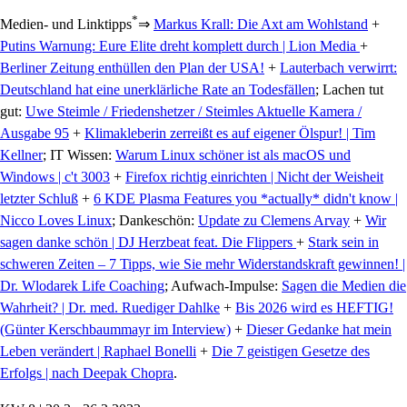
*
Medien- und Linktipps
⇒
Markus Krall: Die Axt am Wohlstand
+
Putins Warnung: Eure Elite dreht komplett durch | Lion Media
+
Berliner Zeitung enthüllen den Plan der USA!
+
Lauterbach verwirrt:
Deutschland hat eine unerklärliche Rate an Todesfällen
; Lachen tut
gut:
Uwe Steimle / Friedenshetzer / Steimles Aktuelle Kamera /
Ausgabe 95
+
Klimakleberin zerreißt es auf eigener Ölspur! | Tim
Kellner
; IT Wissen:
Warum Linux schöner ist als macOS und
Windows | c't 3003
+
Firefox richtig einrichten | Nicht der Weisheit
letzter Schluß
+
6 KDE Plasma Features you *actually* didn't know |
Nicco Loves Linux
; Dankeschön:
Update zu Clemens Arvay
+
Wir
sagen danke schön | DJ Herzbeat feat. Die Flippers
+
Stark sein in
schweren Zeiten – 7 Tipps, wie Sie mehr Widerstandskraft gewinnen! |
Dr. Wlodarek Life Coaching
; Aufwach-Impulse:
Sagen die Medien die
Wahrheit? | Dr. med. Ruediger Dahlke
+
Bis 2026 wird es HEFTIG!
(Günter Kerschbaummayr im Interview)
+
Dieser Gedanke hat mein
Leben verändert | Raphael Bonelli
+
Die 7 geistigen Gesetze des
Erfolgs | nach Deepak Chopra
.