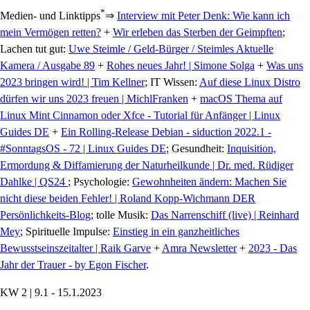
*
Medien- und Linktipps
⇒
Interview mit Peter Denk: Wie kann ich
mein Vermögen retten?
+
Wir erleben das Sterben der Geimpften
;
Lachen tut gut:
Uwe Steimle / Geld-Bürger / Steimles Aktuelle
Kamera / Ausgabe 89
+
Rohes neues Jahr! | Simone Solga
+
Was uns
2023 bringen wird! | Tim Kellner
; IT Wissen:
Auf diese Linux Distro
dürfen wir uns 2023 freuen | MichlFranken
+
macOS Thema auf
Linux Mint Cinnamon oder Xfce - Tutorial für Anfänger | Linux
Guides DE
+
Ein Rolling-Release Debian - siduction 2022.1 -
#SonntagsOS - 72 | Linux Guides DE
; Gesundheit:
Inquisition,
Ermordung & Diffamierung der Naturheilkunde | Dr. med. Rüdiger
Dahlke | QS24
; Psychologie:
Gewohnheiten ändern: Machen Sie
nicht diese beiden Fehler! | Roland Kopp-Wichmann DER
Persönlichkeits-Blog
; tolle Musik:
Das Narrenschiff (live) | Reinhard
Mey
; Spirituelle Impulse:
Einstieg in ein ganzheitliches
Bewusstseinszeitalter | Raik Garve
+
Amra Newsletter
+
2023 - Das
Jahr der Trauer - by Egon Fischer
.
KW 2 | 9.1 - 15.1.2023