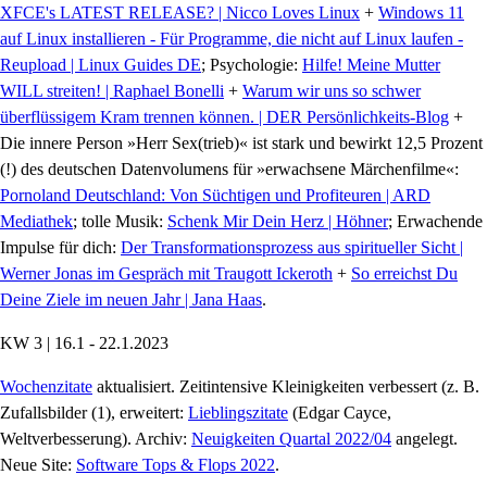
XFCE's LATEST RELEASE? | Nicco Loves Linux
+
Windows 11
auf Linux installieren - Für Programme, die nicht auf Linux laufen -
Reupload | Linux Guides DE
; Psychologie:
Hilfe! Meine Mutter
WILL streiten! | Raphael Bonelli
+
Warum wir uns so schwer
überflüssigem Kram trennen können. | DER Persönlichkeits-Blog
+
Die innere Person »Herr Sex(trieb)« ist stark und bewirkt 12,5 Prozent
(!) des deutschen Datenvolumens für »erwachsene Märchenfilme«:
Pornoland Deutschland: Von Süchtigen und Profiteuren | ARD
Mediathek
; tolle Musik:
Schenk Mir Dein Herz | Höhner
; Erwachende
Impulse für dich:
Der Transformationsprozess aus spiritueller Sicht |
Werner Jonas im Gespräch mit Traugott Ickeroth
+
So erreichst Du
Deine Ziele im neuen Jahr | Jana Haas
.
KW 3 | 16.1 - 22.1.2023
Wochenzitate
aktualisiert. Zeitintensive Kleinigkeiten verbessert (z. B.
Zufallsbilder (1), erweitert:
Lieblingszitate
(Edgar Cayce,
Weltverbesserung). Archiv:
Neuigkeiten Quartal 2022/04
angelegt.
Neue Site:
Software Tops & Flops 2022
.