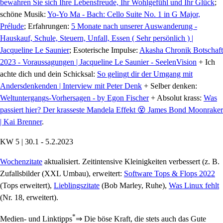
bewahren Sie sich Ihre Lebensfreude, Ihr Wohlgefühl und Ihr Glück
;
schöne Musik:
Yo-Yo Ma - Bach: Cello Suite No. 1 in G Major,
Prélude
; Erfahrungen:
5 Monate nach unserer Auswanderung -
Hauskauf, Schule, Steuern, Unfall, Essen ( Sehr persönlich ) |
Jacqueline Le Saunier
; Esoterische Impulse:
Akasha Chronik Botschaft
2023 - Voraussagungen | Jacqueline Le Saunier - SeelenVision
+ Ich
achte dich und dein Schicksal:
So gelingt dir der Umgang mit
Andersdenkenden | Interview mit Peter Denk
+ Selber denken:
Weltuntergangs-Vorhersagen - by Egon Fischer
+ Absolut krass:
Was
passiert hier? Der krasseste Mandela Effekt 😵 James Bond Moonraker
| Kai Brenner
.
KW 5 | 30.1 - 5.2.2023
Wochenzitate
aktualisiert. Zeitintensive Kleinigkeiten verbessert (z. B.
Zufallsbilder (XXL Umbau), erweitert:
Software Tops & Flops 2022
(Tops erweitert),
Lieblingszitate
(Bob Marley, Ruhe),
Was Linux fehlt
(Nr. 18, erweitert).
*
Medien- und Linktipps
⇒ Die böse Kraft, die stets auch das Gute