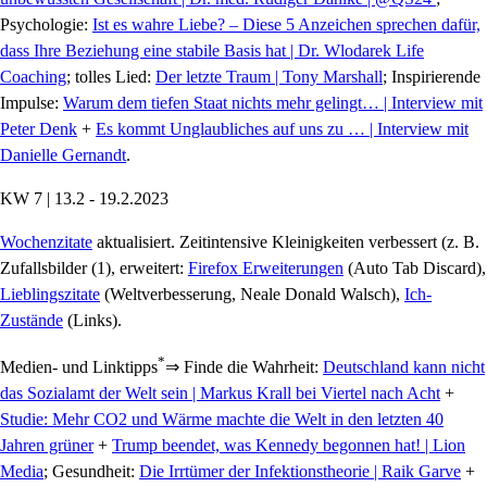
Psychologie:
Ist es wahre Liebe? – Diese 5 Anzeichen sprechen dafür,
dass Ihre Beziehung eine stabile Basis hat | Dr. Wlodarek Life
Coaching
; tolles Lied:
Der letzte Traum | Tony Marshall
; Inspirierende
Impulse:
Warum dem tiefen Staat nichts mehr gelingt… | Interview mit
Peter Denk
+
Es kommt Unglaubliches auf uns zu … | Interview mit
Danielle Gernandt
.
KW 7 | 13.2 - 19.2.2023
Wochenzitate
aktualisiert. Zeitintensive Kleinigkeiten verbessert (z. B.
Zufallsbilder (1), erweitert:
Firefox Erweiterungen
(Auto Tab Discard),
Lieblingszitate
(Weltverbesserung, Neale Donald Walsch),
Ich-
Zustände
(Links).
*
Medien- und Linktipps
⇒ Finde die Wahrheit:
Deutschland kann nicht
das Sozialamt der Welt sein | Markus Krall bei Viertel nach Acht
+
Studie: Mehr CO2 und Wärme machte die Welt in den letzten 40
Jahren grüner
+
Trump beendet, was Kennedy begonnen hat! | Lion
Media
; Gesundheit:
Die Irrtümer der Infektionstheorie | Raik Garve
+