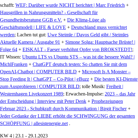
schafft:
WEF: Darüber wurde NICHT berichtet | Marc Friedrich
+
Hausgrillen in Nahrungsmitteln? - Gesellschaft für
Gesundheitsberatung GGB e.V.
+
Die Klima-Lüge als
Geschäftsmodell | LIFE & LOVE
+
Deutschland muss vernichtet
werden
; Lachen tut gut:
Uwe Steimle / Davos Geld gibt / Steimles
Aktuelle Kamera / Ausgabe 91
+
Simone Solga: Hauptsache Brüste! |
Folge 64
+
EISKALT - Faeser verhöhnt Opfer von BROKSTEDT!
;
IT Wissen:
Ubuntu LTS vs Ubuntu STS – was ist die bessere Wahl? |
MichlFranken
+
ChatGPT deutsch testen: So chatten Sie mit dem
OpenAI-Chatbot | COMPUTER BILD
+
Microsoft Is A Monster –
Stop Feeding It | ChatGPT – Co-Pilot | eBuzz
+
Die besten KI-Dienste
zum Ausprobieren | COMPUTER BILD
; tolle Musik:
Freiheit |
Westernhagen Livekonzert 1989
; Erwachen-Impulse:
2023 – das Jahr
der Entscheidung | Interview mit Peter Denk
+
Prophezeiungen
Februar 2023 - Schubkraft durch Kommunikation | Birgit Fischer
+
Jeder Gedanke der LIEBE erhöht die SCHWINGUNG der gesamten
SCHÖPFUNG | allesistenergie.net
.
KW 4 | 23.1 - 29.1.2023