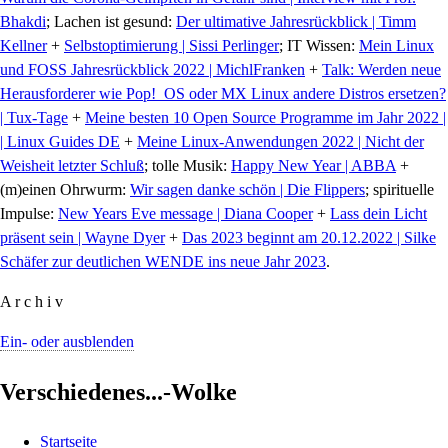
Bhakdi
; Lachen ist gesund:
Der ultimative Jahresrückblick | Timm
Kellner
+
Selbstoptimierung | Sissi Perlinger
; IT Wissen:
Mein Linux
und FOSS Jahresrückblick 2022 | MichlFranken
+
Talk: Werden neue
Herausforderer wie Pop!_OS oder MX Linux andere Distros ersetzen?
| Tux-Tage
+
Meine besten 10 Open Source Programme im Jahr 2022 |
| Linux Guides DE
+
Meine Linux-Anwendungen 2022 | Nicht der
Weisheit letzter Schluß
; tolle Musik:
Happy New Year | ABBA
+
(m)einen Ohrwurm:
Wir sagen danke schön | Die Flippers
; spirituelle
Impulse:
New Years Eve message | Diana Cooper
+
Lass dein Licht
präsent sein | Wayne Dyer
+
Das 2023 beginnt am 20.12.2022 | Silke
Schäfer zur deutlichen WENDE ins neue Jahr 2023
.
A r c h i v
Ein- oder ausblenden
Verschiedenes...-Wolke
Startseite