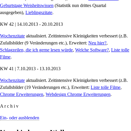
Geburtstage Weisheitswissen
(Statistik nun drittes Quartal
ausgegeben),
Lieblingszitate
.
KW 42 | 14.10.2013 - 20.10.2013
Wochenzitate
aktualisiert. Zeitintensive Kleinigkeiten verbessert (z.B.
Zufallsbilder (9 Veränderungen etc.), Erweitert:
Neu hier?
,
Schlagzeilen, die ich gerne lesen würde
,
Welche Software?
,
Liste tolle
Filme
.
KW 41 | 7.10.2013 - 13.10.2013
Wochenzitate
aktualisiert. Zeitintensive Kleinigkeiten verbessert (z.B.
Zufallsbilder (19 Veränderungen etc.), Erweitert:
Liste tolle Filme
,
Chrome Erweiterungen
,
Webdesign Chrome Erweiterungen
.
A r c h i v
Ein- oder ausblenden