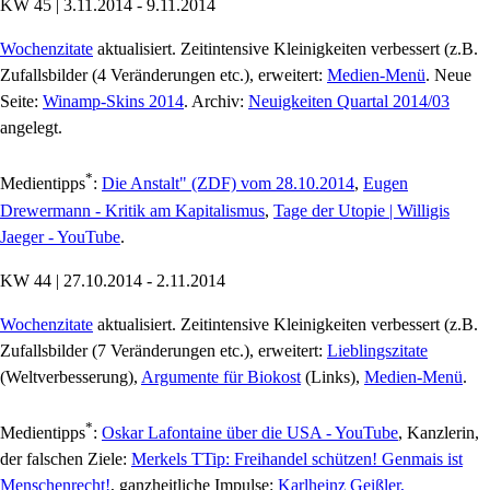
KW 45 | 3.11.2014 - 9.11.2014
Wochenzitate
aktualisiert. Zeitintensive Kleinigkeiten verbessert (z.B.
Zufallsbilder (4 Veränderungen etc.), erweitert:
Medien-Menü
. Neue
Seite:
Winamp-Skins 2014
. Archiv:
Neuigkeiten Quartal 2014/03
angelegt.
*
Medientipps
:
Die Anstalt" (ZDF) vom 28.10.2014
,
Eugen
Drewermann - Kritik am Kapitalismus
,
Tage der Utopie | Willigis
Jaeger - YouTube
.
KW 44 | 27.10.2014 - 2.11.2014
Wochenzitate
aktualisiert. Zeitintensive Kleinigkeiten verbessert (z.B.
Zufallsbilder (7 Veränderungen etc.), erweitert:
Lieblingszitate
(Weltverbesserung),
Argumente für Biokost
(Links),
Medien-Menü
.
*
Medientipps
:
Oskar Lafontaine über die USA - YouTube
, Kanzlerin,
der falschen Ziele:
Merkels TTip: Freihandel schützen! Genmais ist
Menschenrecht!
, ganzheitliche Impulse:
Karlheinz Geißler,