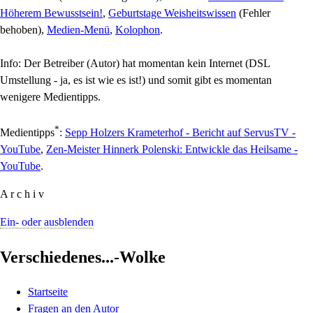
Höherem Bewusstsein!
,
Geburtstage Weisheitswissen
(Fehler
behoben),
Medien-Menü
,
Kolophon
.
Info: Der Betreiber (Autor) hat momentan kein Internet (DSL
Umstellung - ja, es ist wie es ist!) und somit gibt es momentan
wenigere Medientipps.
*
Medientipps
:
Sepp Holzers Krameterhof - Bericht auf ServusTV -
YouTube
,
Zen-Meister Hinnerk Polenski: Entwickle das Heilsame -
YouTube
.
A r c h i v
Ein- oder ausblenden
Verschiedenes...-Wolke
Startseite
Fragen an den Autor