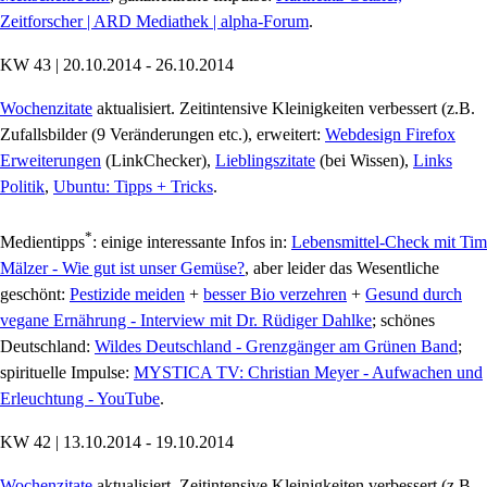
Zeitforscher | ARD Mediathek | alpha-Forum
.
KW 43 | 20.10.2014 - 26.10.2014
Wochenzitate
aktualisiert. Zeitintensive Kleinigkeiten verbessert (z.B.
Zufallsbilder (9 Veränderungen etc.), erweitert:
Webdesign Firefox
Erweiterungen
(LinkChecker),
Lieblingszitate
(bei Wissen),
Links
Politik
,
Ubuntu: Tipps + Tricks
.
*
Medientipps
: einige interessante Infos in:
Lebensmittel-Check mit Tim
Mälzer - Wie gut ist unser Gemüse?
, aber leider das Wesentliche
geschönt:
Pestizide meiden
+
besser Bio verzehren
+
Gesund durch
vegane Ernährung - Interview mit Dr. Rüdiger Dahlke
; schönes
Deutschland:
Wildes Deutschland - Grenzgänger am Grünen Band
;
spirituelle Impulse:
MYSTICA TV: Christian Meyer - Aufwachen und
Erleuchtung - YouTube
.
KW 42 | 13.10.2014 - 19.10.2014
Wochenzitate
aktualisiert. Zeitintensive Kleinigkeiten verbessert (z.B.