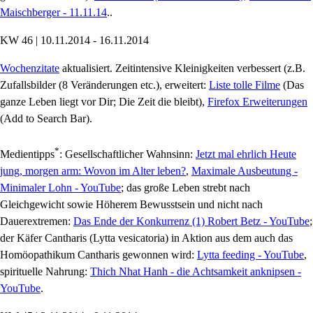
Maischberger - 11.11.14
..
KW 46 | 10.11.2014 - 16.11.2014
Wochenzitate
aktualisiert. Zeitintensive Kleinigkeiten verbessert (z.B.
Zufallsbilder (8 Veränderungen etc.), erweitert:
Liste tolle Filme
(Das
ganze Leben liegt vor Dir; Die Zeit die bleibt),
Firefox Erweiterungen
(Add to Search Bar).
*
Medientipps
: Gesellschaftlicher Wahnsinn:
Jetzt mal ehrlich Heute
jung, morgen arm: Wovon im Alter leben?
,
Maximale Ausbeutung -
Minimaler Lohn - YouTube
; das große Leben strebt nach
Gleichgewicht sowie Höherem Bewusstsein und nicht nach
Dauerextremen:
Das Ende der Konkurrenz (1) Robert Betz - YouTube
;
der Käfer Cantharis (Lytta vesicatoria) in Aktion aus dem auch das
Homöopathikum Cantharis gewonnen wird:
Lytta feeding - YouTube
,
spirituelle Nahrung:
Thich Nhat Hanh - die Achtsamkeit anknipsen -
YouTube
.