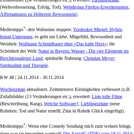
(Weltverbesserung, Erfolg, Tod),
Webdesign Firefox-Erweiterungen
,
Affirmationen zu Höherem Bewusstsein!
.
*
Medientipps
: den Wahnsinn stoppen:
Vordenker Miegel: Hybris
bringt Untergang
; es geht um Liebe, Mitgefühl, Bewusstheit und
Weisheit:
Wolfgang Schmidbauer über »Das kalte Herz«
; die
Schönheit der Welt:
Natur in Bayern: Wasser - Die vier Elemente im
Berchtesgadener Land
; spirituelle Nahrung:
Christian Meyer:
Spiritualität und Therapie
.
KW 48 | 24.11.2014 - 30.11.2014
Wochenzitate
aktualisiert. Zeitintensive Kleinigkeiten verbessert (z.B.
Zufallsbilder (13 Veränderungen etc.), erweitert:
Liste tolle Filme
(Beschreibung, Rang),
Welche Software?
,
Lieblingszitate
(neue
Rubrken: Tod und Natur erstellt; Zitat in Rubrik Glück eingefügt).
*
Medientipps
: Wenn eine Comedy Sendung mich zum weinen bringt,
dann war sie besonders wertvoll:
Die Anstalt" (ZDF) vom 18.11.2014
;