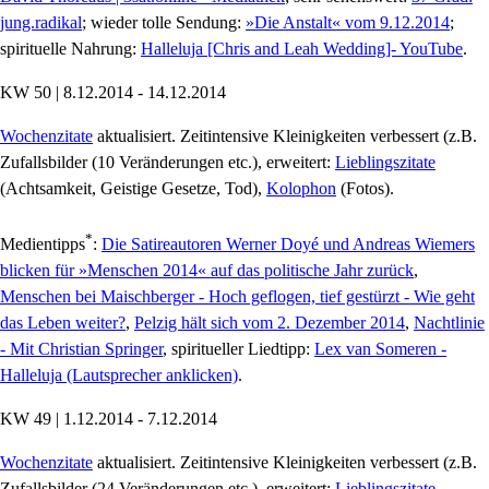
jung.radikal
; wieder tolle Sendung:
»Die Anstalt« vom 9.12.2014
;
spirituelle Nahrung:
Halleluja [Chris and Leah Wedding]- YouTube
.
KW 50 | 8.12.2014 - 14.12.2014
Wochenzitate
aktualisiert. Zeitintensive Kleinigkeiten verbessert (z.B.
Zufallsbilder (10 Veränderungen etc.), erweitert:
Lieblingszitate
(Achtsamkeit, Geistige Gesetze, Tod),
Kolophon
(Fotos).
*
Medientipps
:
Die Satireautoren Werner Doyé und Andreas Wiemers
blicken für »Menschen 2014« auf das politische Jahr zurück
,
Menschen bei Maischberger - Hoch geflogen, tief gestürzt - Wie geht
das Leben weiter?
,
Pelzig hält sich vom 2. Dezember 2014
,
Nachtlinie
- Mit Christian Springer
, spiritueller Liedtipp:
Lex van Someren -
Halleluja (Lautsprecher anklicken)
.
KW 49 | 1.12.2014 - 7.12.2014
Wochenzitate
aktualisiert. Zeitintensive Kleinigkeiten verbessert (z.B.
Zufallsbilder (24 Veränderungen etc.), erweitert:
Lieblingszitate