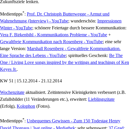
Zukunftsziele lenken.
*
Medientipps
:
Prof. Dr. Christoph Butterwegge - Armut und
Wahrnehmung (Interview) - YouTube
; wunderschön:
Impressionen
Winter - YouTube
; schönere Feiertage durch bessere Kommunikation:
Vera F. Birkenbihl - Kommunikations Probleme - YouTube
+
Gewaltfreie Kommunikation nach Rosenberg - YouTube
; eine sehr
lange Version:
Marshall Rosenberg - Gewaltfreie Kommunikation.
Eine Sprache des Lebens - YouTube
; spirituelles Geschenk:
Be The
One / Living Love songs inspired by the writings and teachings of Ken
Keyes Jr.
.
KW 51 | 15.12.2014 - 21.12.2014
Wochenzitate
aktualisiert. Zeitintensive Kleinigkeiten verbessert (z.B.
Zufallsbilder (11 Veränderungen etc.), erweitert:
Lieblingszitate
(Erfolg),
Kolophon
(Fotos).
*
Medientipps
:
Unbequemes Gewissen - Zum 150 Todestag Henry
David Thoreaus | 3sat.online - Mediathek
; sehr sehenswert:
37 Grad: