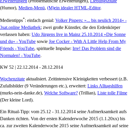
Erweiterungen
(Problematische Erweiterungen),
Lieblingszitate
(Humor),
Medien-Menü
,
(M)ein idealer HTML-Editor
.
*
Medientipps
: einfach genial:
Volker Pispers: »... bis neulich 2014« -
3sat.online Mediathek
; zwei große Künstler, die den Erdenkörper
verlassen haben:
Udo Jürgens live in Mainz 25.10.2014 »Die Sonne
und du« - YouTube
sowie
Joe Cocker - With A Little Help From My
Friends - YouTube
, spirituelle Impulse:
Irre! Das Problem sind die
Normalen! - YouTube
.
KW 52 | 22.12.2014 - 28.12.2014
Wochenzitate
aktualisiert. Zeitintensive Kleinigkeiten verbessert (z.B.
Zufallsbilder (9 Veränderungen etc.), erweitert:
Links Alltagshilfen
(murks-nein-danke.de),
Welche Software?
(Trillian),
Liste tolle Filme
(Der kleine Lord).
Ein Ritual-Tipp: vom 25.12 - 31.12.2014 seine Aufmerksamkeit aufs
Danken richten. Von der ersten Kalenderwoche 2015 (1.1.20xx) bis
ca. zur zweiten Kalenderwoche 2015 seine Aufmerksamkeit auf seine