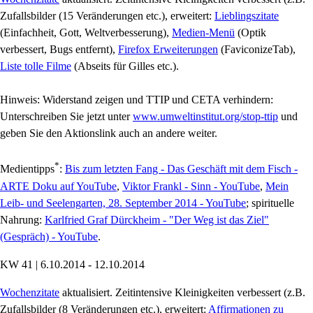
Zufallsbilder (15 Veränderungen etc.), erweitert:
Lieblingszitate
(Einfachheit, Gott, Weltverbesserung),
Medien-Menü
(Optik
verbessert, Bugs entfernt),
Firefox Erweiterungen
(FaviconizeTab),
Liste tolle Filme
(Abseits für Gilles etc.).
Hinweis: Widerstand zeigen und TTIP und CETA verhindern:
Unterschreiben Sie jetzt unter
www.umweltinstitut.org/stop-ttip
und
geben Sie den Aktionslink auch an andere weiter.
*
Medientipps
:
Bis zum letzten Fang - Das Geschäft mit dem Fisch -
ARTE Doku auf YouTube
,
Viktor Frankl - Sinn - YouTube
,
Mein
Leib- und Seelengarten, 28. September 2014 - YouTube
; spirituelle
Nahrung:
Karlfried Graf Dürckheim - "Der Weg ist das Ziel"
(Gespräch) - YouTube
.
KW 41 | 6.10.2014 - 12.10.2014
Wochenzitate
aktualisiert. Zeitintensive Kleinigkeiten verbessert (z.B.
Zufallsbilder (8 Veränderungen etc.), erweitert:
Affirmationen zu