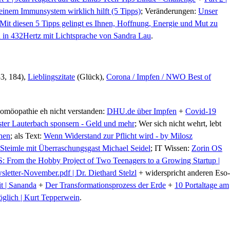
inem Immunsystem wirklich hilft (5 Tipps)
; Veränderungen:
Unser
 - Mit diesen 5 Tipps gelingt es Ihnen, Hoffnung, Energie und Mut zu
h in 432Hertz mit Lichtsprache von Sandra Lau
.
3, 184),
Lieblingszitate
(Glück),
Corona / Impfen / NWO Best of
Homöopathie eh nicht verstanden:
DHU.de über Impfen
+
Covid-19
ster Lauterbach sponsern - Geld und mehr
; Wer sich nicht wehrt, lebt
hen
; als Text:
Wenn Widerstand zur Pflicht wird - by Milosz
 Steimle mit Überraschungsgast Michael Seidel
; IT Wissen:
Zorin OS
: From the Hobby Project of Two Teenagers to a Growing Startup |
letter-November.pdf | Dr. Diethard Stelzl
+ widerspricht anderen Eso-
t | Sananda
+
Der Transformationsprozess der Erde
+
10 Portaltage am
möglich | Kurt Tepperwein
.