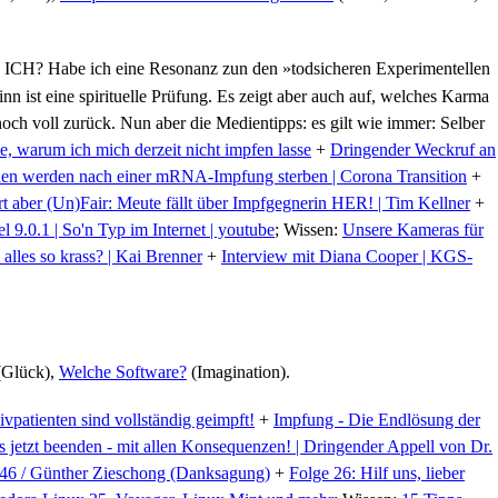
CH? Habe ich eine Resonanz zun den »todsicheren Experimentellen
st eine spirituelle Prüfung. Es zeigt aber auch auf, welches Karma
noch voll zurück. Nun aber die Medientipps: es gilt wie immer: Selber
, warum ich mich derzeit nicht impfen lasse
+
Dringender Weckruf an
hen werden nach einer mRNA-Impfung sterben | Corona Transition
+
t aber (Un)Fair: Meute fällt über Impfgegnerin HER! | Tim Kellner
+
 9.0.1 | So'n Typ im Internet | youtube
; Wissen:
Unsere Kameras für
alles so krass? | Kai Brenner
+
Interview mit Diana Cooper | KGS-
Glück),
Welche Software?
(Imagination).
patienten sind vollständig geimpft!
+
Impfung - Die Endlösung der
 jetzt beenden - mit allen Konsequenzen! | Dringender Appell von Dr.
 46 / Günther Zieschong (Danksagung)
+
Folge 26: Hilf uns, lieber