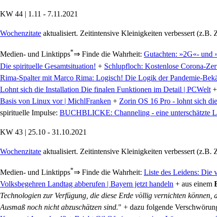
KW 44 | 1.11 - 7.11.2021
Wochenzitate
aktualisiert. Zeitintensive Kleinigkeiten verbessert (z.B. Z
*
Medien- und Linktipps
⇒ Finde die Wahrheit:
Gutachten: »2G«- und 
Die spirituelle Gesamtsituation!
+
Schlupfloch: Kostenlose Corona-Zerti
Rima-Spalter mit Marco Rima: Logisch! Die Logik der Pandemie-Be
Lohnt sich die Installation Die finalen Funktionen im Detail | PCWelt
Basis von Linux vor | MichlFranken
+
Zorin OS 16 Pro - lohnt sich di
spirituelle Impulse:
BUCHBLICKE: Channeling - eine unterschätzte L
KW 43 | 25.10 - 31.10.2021
Wochenzitate
aktualisiert. Zeitintensive Kleinigkeiten verbessert (z.B. Z
*
Medien- und Linktipps
⇒ Finde die Wahrheit:
Liste des Leidens: Di
Volksbegehren Landtag abberufen | Bayern jetzt handeln
+ aus einem
Technologien zur Verfügung, die diese Erde völlig vernichten können,
Ausmaß noch nicht abzuschätzen sind.
" + dazu folgende Verschwörung