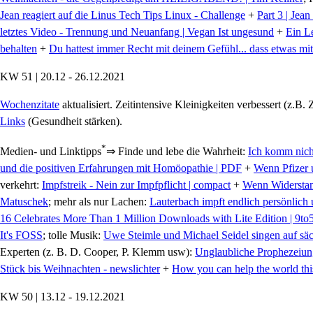
Jean reagiert auf die Linus Tech Tips Linux - Challenge
+
Part 3 | Jea
letztes Video - Trennung und Neuanfang | Vegan Ist ungesund
+
Ein L
behalten
+
Du hattest immer Recht mit deinem Gefühl... dass etwas mit 
KW 51 | 20.12 - 26.12.2021
Wochenzitate
aktualisiert. Zeitintensive Kleinigkeiten verbessert (z.B. Z
Links
(Gesundheit stärken).
*
Medien- und Linktipps
⇒ Finde und lebe die Wahrheit:
Ich komm nicht
und die positiven Erfahrungen mit Homöopathie | PDF
+
Wenn Pfizer 
verkehrt:
Impfstreik - Nein zur Impfpflicht | compact
+
Wenn Widerstan
Matuschek
; mehr als nur Lachen:
Lauterbach impft endlich persönlich 
16 Celebrates More Than 1 Million Downloads with Lite Edition | 9to
It's FOSS
; tolle Musik:
Uwe Steimle und Michael Seidel singen auf säc
Experten (z. B. D. Cooper, P. Klemm usw):
Unglaubliche Prophezeiun
Stück bis Weihnachten - newslichter
+
How you can help the world thi
KW 50 | 13.12 - 19.12.2021