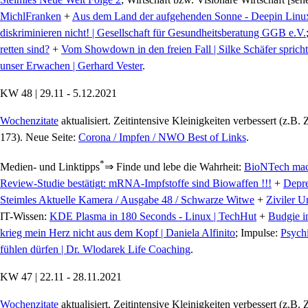
MichlFranken
+
Aus dem Land der aufgehenden Sonne - Deepin Linux 2
diskriminieren nicht! | Gesellschaft für Gesundheitsberatung GGB e.V.
retten sind?
+
Vom Showdown in den freien Fall | Silke Schäfer spri
unser Erwachen | Gerhard Vester
.
KW 48 | 29.11 - 5.12.2021
Wochenzitate
aktualisiert. Zeitintensive Kleinigkeiten verbessert (z.B
173). Neue Seite:
Corona / Impfen / NWO Best of Links
.
*
Medien- und Linktipps
⇒ Finde und lebe die Wahrheit:
BioNTech mach
Review-Studie bestätigt: mRNA-Impfstoffe sind Biowaffen !!!
+
Depre
Steimles Aktuelle Kamera / Ausgabe 48 / Schwarze Witwe
+
Ziviler U
IT-Wissen:
KDE Plasma in 180 Seconds - Linux | TechHut
+
Budgie i
krieg mein Herz nicht aus dem Kopf | Daniela Alfinito
; Impulse:
Psychi
fühlen dürfen | Dr. Wlodarek Life Coaching
.
KW 47 | 22.11 - 28.11.2021
Wochenzitate
aktualisiert. Zeitintensive Kleinigkeiten verbessert (z.B. Z