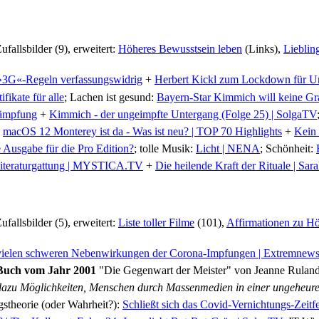
ufallsbilder (9), erweitert:
Höheres Bewusstsein leben
(Links),
Liebling
»3G«-Regeln verfassungswidrig
+
Herbert Kickl zum Lockdown für U
fikate für alle
; Lachen ist gesund:
Bayern-Star Kimmich will keine Gra
kämpfung
+
Kimmich - der ungeimpfte Untergang (Folge 25) | SolgaTV
+
macOS 12 Monterey ist da - Was ist neu? | TOP 70 Highlights
+
Kein 
e Ausgabe für die Pro Edition?
; tolle Musik:
Licht | NENA
; Schönheit:
iteraturgattung | MYSTICA.TV
+
Die heilende Kraft der Rituale | Sar
ufallsbilder (5), erweitert:
Liste toller Filme
(101),
Affirmationen zu H
e vielen schweren Nebenwirkungen der Corona-Impfungen | Extremnew
Buch
vom Jahr 2001
"Die Gegenwart der Meister" von Jeanne Ruland is
 dazu Möglichkeiten, Menschen durch Massenmedien in einer ungeheuren
stheorie (oder Wahrheit?):
Schließt sich das Covid-Vernichtungs-Zeitfe