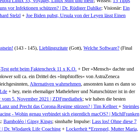
Fedora Linux 35, Voyager, Linux Mint und mehr
; Wissen:
15 Tipps
uns vor Infektionen schützen? | Dr. Rüdiger Dahlke
; Visionär:
Ein
hard Stelzl
+
Joe Biden pubst, Ursula von der Leyen lässt Einen
tsein!
(143 - 145),
Lieblingszitate
(Gott),
Welche Software?
(Final
Test geht beim Faktencheck 11 x K.O.
+ Der »Mensch« dachte und
blower soll ca. ein Drittel des »Impfstoffes« von AstraZeneca
leichgesinnten,
Alternativen wahrnehmen
, ansonsten kann es dann so
d.de
+ hey, mein ehemaliger Mathelehrer und Naturschützer ist in der
w vom 5. November 2021 | ZDFmediathek
; wir haben die besten
Lanz und Precht das Corona-Regime stürzen? | Tim Kellner
+
Steimles
ing - Wohin genau verbindet sich eigentlich macOS? | MichlFranken
k:
Bamboléo | Gipsy Kings
; sinnhafte Impulse:
Lass los! Ohne diese 7
! | Dr. Wlodarek Life Coaching
+
Lockerheit *Erzengel, Mutter Maria,