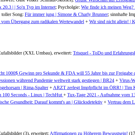
0.3 | | So'n Typ im Internet
; Psycholgie:
Wie finde ich meinen Weg? 2
; toller Song:
Für immer jung | Simone & Charly Brunner
; sinnhafte Im
cht vom Übergang zum radikalen Wertewandel
+
Wir sind nicht allein! |
. Zufallsbilder (XXL Umbau), erweitert:
Trisquel - ToDo und Erfahrungs
t 1000$ Gewinn pro Sekunde & FDA will 55 Jahre bis zur Freigabe d
ssionen während Pandemie weltweit stark gestiegen | BR24
+
Virus-Wa
ngehorsam | Rima-Spalter
+
ARZT zerlegt Impfpflicht im ÖRR! | Tim 
n 100 Seconds - Linux | TechHut
+
Tux-Tage 2021 - Aufnahme vom 13
sche Gesundheit: Darauf kommt's an | Glücksdetektiv
+
Vertrau dem L
ufallsbilder (3), erweitert:
Affirmationen zu Höherem Bewusstsein!
(17