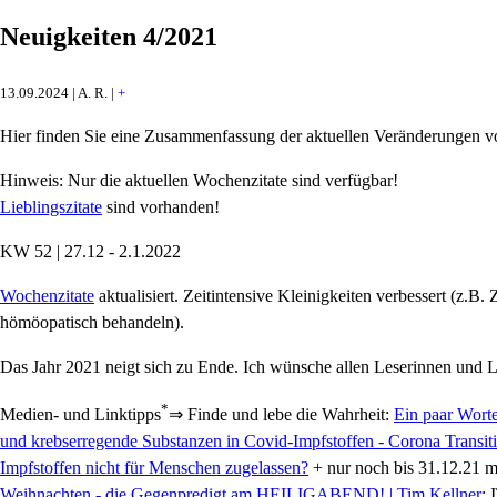
Neuigkeiten 4/2021
13.09.2024 | A. R. |
+
Hier finden Sie eine Zusammenfassung der aktuellen Veränderungen 
Hinweis: Nur die aktuellen Wochenzitate sind verfügbar!
Lieblingszitate
sind vorhanden!
KW 52 | 27.12 - 2.1.2022
Wochenzitate
aktualisiert. Zeitintensive Kleinigkeiten verbessert (z.B. Z
hömöopatisch behandeln).
Das Jahr 2021 neigt sich zu Ende. Ich wünsche allen Leserinnen und Le
*
Medien- und Linktipps
⇒ Finde und lebe die Wahrheit:
Ein paar Worte 
und krebserregende Substanzen in Covid-Impfstoffen - Corona Transit
Impfstoffen nicht für Menschen zugelassen?
+ nur noch bis 31.12.21 
Weihnachten - die Gegenpredigt am HEILIGABEND! | Tim Kellner
; 