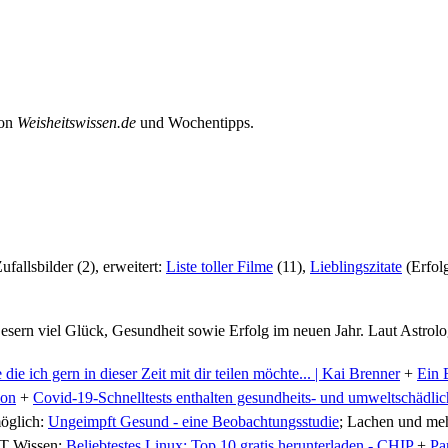
von
Weisheitswissen.de
und Wochentipps.
ufallsbilder (2), erweitert:
Liste toller Filme
(11),
Lieblingszitate
(Erfol
sern viel Glück, Gesundheit sowie Erfolg im neuen Jahr. Laut Astrolog
die ich gern in dieser Zeit mit dir teilen möchte... | Kai Brenner
+
Ein 
ion
+
Covid-19-Schnelltests enthalten gesundheits- und umweltschädliche
möglich:
Ungeimpft Gesund - eine Beobachtungsstudie
; Lachen und me
IT Wissen:
Beliebtestes Linux: Top 10 gratis herunterladen - CHIP
+
Pa