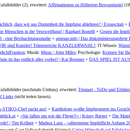
ufallsbilder (2), erweitert:
Affirmationen zu Höherem Bewusstsein!
(18
sächlich, dass wir aus Dummheit die Impfung ablehnen? | Exsuscitati
+
e Menschen in die Verzweiflung! | Raphael Bonelli
+
Gegen die Impfpf
 - eine Beobachtungsstudie
+
animap.info | Das diskriminierungsfreie
IR sind Kanzler! Tränenreiche KANZLERWAHL!
; IT-Wissen:
Warum 
 MichlFranken
; Musik:
Music | John Miles
; Psychologie:
Kennen Sie Ihr
ann ist das endlich alles vorbei? | Kai Brenner
+
DAS SPIEL IST AUS! 
 Zufallsbilder (nochmals Umbau), erweitert:
Trisquel - ToDo und Erfahr
f Links
(nicht testen lassen).
x-STIKO-Chef packt aus!
+
Kardiologe wollte Impfgegnern ins Gesicht 
nblick.at
+
»Sie fallen um wie die Fliege!!« | Krissy Rieger
+
Die Matri
rde! | Tim Kellner
+
Markus Lanz - »allgemeine Impfpflicht Anfang 20
henswert: Gast Volker Schmidt-Sköries]:
Grüne Wirtschaft auf Erfolgskur