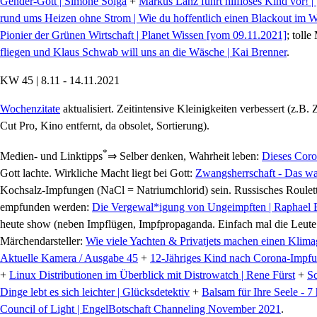
Gender-Gott | Simone Solga
+
Markus Lanz führt hilfloses Kind vor! |
rund ums Heizen ohne Strom | Wie du hoffentlich einen Blackout im Wi
Pionier der Grünen Wirtschaft | Planet Wissen [vom 09.11.2021]
; toll
fliegen und Klaus Schwab will uns an die Wäsche | Kai Brenner
.
KW 45 | 8.11 - 14.11.2021
Wochenzitate
aktualisiert. Zeitintensive Kleinigkeiten verbessert (z.B.
Cut Pro, Kino entfernt, da obsolet, Sortierung).
*
Medien- und Linktipps
⇒ Selber denken, Wahrheit leben:
Dieses Coro
Gott lachte. Wirkliche Macht liegt bei Gott:
Zwangsherrschaft - Das w
Kochsalz-Impfungen (NaCl = Natriumchlorid) sein. Russisches Roulett
empfunden werden:
Die Vergewal*igung von Ungeimpften | Raphael B
heute show (neben Impflügen, Impfpropaganda. Einfach mal die Leute fra
Märchendarsteller:
Wie viele Yachten & Privatjets machen einen Klima
Aktuelle Kamera / Ausgabe 45
+
12-Jähriges Kind nach Corona-Impfun
+
Linux Distributionen im Überblick mit Distrowatch | Rene Fürst
+
Sc
Dinge lebt es sich leichter | Glücksdetektiv
+
Balsam für Ihre Seele - 7
Council of Light | EngelBotschaft Channeling November 2021
.