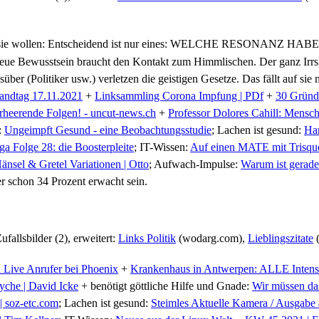
 sie wollen: Entscheidend ist nur eines: WELCHE RESONANZ HABE I
Bewusstsein braucht den Kontakt zum Himmlischen. Der ganz Irrsinn i
r (Politiker usw.) verletzen die geistigen Gesetze. Das fällt auf sie 
Landtag 17.11.2021
+
Linksammling Corona Impfung | PDf
+
30 Gründe
rheerende Folgen! - uncut-news.ch
+
Professor Dolores Cahill: Mensc
:
Ungeimpft Gesund - eine Beobachtungsstudie
; Lachen ist gesund:
Har
a Folge 28: die Boosterpleite
; IT-Wissen:
Auf einen MATE mit Trisquel
nsel & Gretel Variationen | Otto
; Aufwach-Impulse:
Warum ist gerade 
r schon 34 Prozent erwacht sein.
ufallsbilder (2), erweitert:
Links Politik
(wodarg.com),
Lieblingszitate
(
 Live Anrufer bei Phoenix
+
Krankenhaus in Antwerpen: ALLE Intensiv
yche | David Icke
+ benötigt göttliche Hilfe und Gnade:
Wir müssen das
 soz-etc.com
; Lachen ist gesund:
Steimles Aktuelle Kamera / Ausgabe