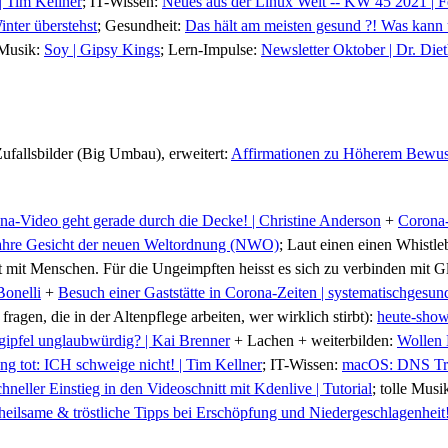
 | Tim Kellner
; IT-Wissen:
Neues aus der Linux Welt -- KW 45 2021 | 
nter überstehst
; Gesundheit:
Das hält am meisten gesund ?! Was kann 
e Musik:
Soy | Gipsy Kings
; Lern-Impulse:
Newsletter Oktober | Dr. Diet
 Zufallsbilder (Big Umbau), erweitert:
Affirmationen zu Höherem Bewuss
na-Video geht gerade durch die Decke! | Christine Anderson
+
Corona-
ahre Gesicht der neuen Weltordnung (NWO)
; Laut einen einen Whistle
 mit Menschen. Für die Ungeimpften heisst es sich zu verbinden mit G
onelli
+
Besuch einer Gaststätte in Corona-Zeiten | systematischgesun
gen, die in der Altenpflege arbeiten, wer wirklich stirbt):
heute-sho
gipfel unglaubwürdig? | Kai Brenner
+ Lachen + weiterbilden:
Wollen 
g tot: ICH schweige nicht! | Tim Kellner
; IT-Wissen:
macOS: DNS Trac
hneller Einstieg in den Videoschnitt mit Kdenlive | Tutorial
; tolle Musi
 heilsame & tröstliche Tipps bei Erschöpfung und Niedergeschlagenheit