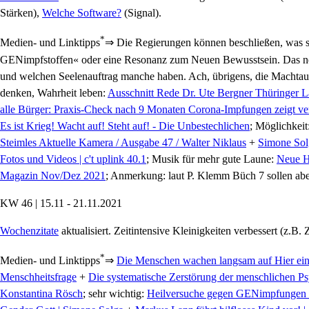
Stärken),
Welche Software?
(Signal).
*
Medien- und Linktipps
⇒ Die Regierungen können beschließen, was
GENimpfstoffen« oder eine Resonanz zum Neuen Bewusstsein. Das neue 
und welchen Seelenauftrag manche haben. Ach, übrigens, die Machtausübe
denken, Wahrheit leben:
Ausschnitt Rede Dr. Ute Bergner Thüringer 
alle Bürger: Praxis-Check nach 9 Monaten Corona-Impfungen zeigt ve
Es ist Krieg! Wacht auf! Steht auf! - Die Unbestechlichen
; Möglichkeit
Steimles Aktuelle Kamera / Ausgabe 47 / Walter Niklaus
+
Simone Solg
Fotos und Videos | c't uplink 40.1
; Musik für mehr gute Laune:
Neue Hä
Magazin Nov/Dez 2021
; Anmerkung: laut P. Klemm Büch 7 sollen abe
KW 46 | 15.11 - 21.11.2021
Wochenzitate
aktualisiert. Zeitintensive Kleinigkeiten verbessert (z.B. Z
*
Medien- und Linktipps
⇒
Die Menschen wachen langsam auf Hier ein
Menschheitsfrage
+
Die systematische Zerstörung der menschlichen Ps
Konstantina Rösch
; sehr wichtig:
Heilversuche gegen GENimpfungen |