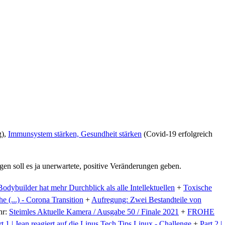
g),
Immunsystem stärken, Gesundheit stärken
(Covid-19 erfolgreich
en soll es ja unerwartete, positive Veränderungen geben.
Bodybuilder hat mehr Durchblick als alle Intellektuellen
+
Toxische
 (...) - Corona Transition
+
Aufregung: Zwei Bestandteile von
hr:
Steimles Aktuelle Kamera / Ausgabe 50 / Finale 2021
+
FROHE
rt 1 | Jean reagiert auf die Linus Tech Tips Linux - Challenge
+
Part 2 |