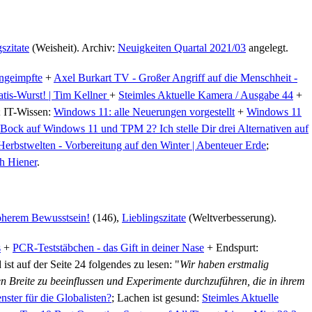
szitate
(Weisheit). Archiv:
Neuigkeiten Quartal 2021/03
angelegt.
ngeimpfte
+
Axel Burkart TV - Großer Angriff auf die Menschheit -
tis-Wurst! | Tim Kellner
+
Steimles Aktuelle Kamera / Ausgabe 44
+
; IT-Wissen:
Windows 11: alle Neuerungen vorgestellt
+
Windows 11
Bock auf Windows 11 und TPM 2? Ich stelle Dir drei Alternativen auf
Herbstwelten - Vorbereitung auf den Winter | Abenteuer Erde
;
ah Hiener
.
öherem Bewusstsein!
(146),
Lieblingszitate
(Weltverbesserung).
s
+
PCR-Teststäbchen - das Gift in deiner Nase
+ Endspurt:
t auf der Seite 24 folgendes zu lesen: "
Wir haben erstmalig
 Breite zu beeinflussen und Experimente durchzuführen, die in ihrem
nster für die Globalisten?
; Lachen ist gesund:
Steimles Aktuelle