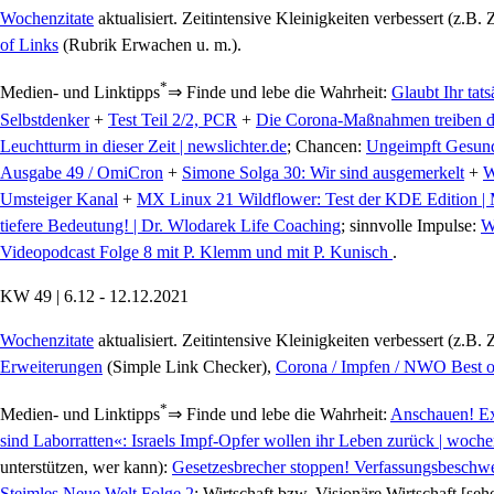
Wochenzitate
aktualisiert. Zeitintensive Kleinigkeiten verbessert (z.B. Z
of Links
(Rubrik Erwachen u. m.).
*
Medien- und Linktipps
⇒ Finde und lebe die Wahrheit:
Glaubt Ihr tat
Selbstdenker
+
Test Teil 2/2, PCR
+
Die Corona-Maßnahmen treiben di
Leuchtturm in dieser Zeit | newslichter.de
; Chancen:
Ungeimpft Gesund
Ausgabe 49 / OmiCron
+
Simone Solga 30: Wir sind ausgemerkelt
+
W
Umsteiger Kanal
+
MX Linux 21 Wildflower: Test der KDE Edition |
tiefere Bedeutung! | Dr. Wlodarek Life Coaching
; sinnvolle Impulse:
W
Videopodcast Folge 8 mit P. Klemm und mit P. Kunisch
.
KW 49 | 6.12 - 12.12.2021
Wochenzitate
aktualisiert. Zeitintensive Kleinigkeiten verbessert (z.B.
Erweiterungen
(Simple Link Checker),
Corona / Impfen / NWO Best o
*
Medien- und Linktipps
⇒ Finde und lebe die Wahrheit:
Anschauen! E
sind Laborratten«: Israels Impf-Opfer wollen ihr Leben zurück | woche
unterstützen, wer kann):
Gesetzesbrecher stoppen! Verfassungsbeschwe
Steimles Neue Welt Folge 2
; Wirtschaft bzw. Visionäre Wirtschaft [se