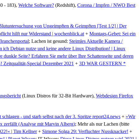
0 - 183),
Welche Software?
(Redshift),
Corona / Impfen / NWO Best
Blutuntersuchung von Ungeimpften & Geimpften [Test 1/2] | Der
licht hilft nur Widerstand | wochenblick.at
+
Montags-Gebet: Sei ein
 Branchenportal
; Lachen ist gesund:
Steimles Aktuelle Kamera /
ich Debian nutze und keine andere Linux Distribution! | Linux
e dunkle Seite? Erfahren Sie mehr über Ihre Schattenseite und deren
Zeitqualität-Special Dezember 2021
+
3D WAR GESTERN *
ungsbericht
(Linux Distros für 32-Bit Hardware),
Webdesign Firefox
schlagen - und starb selbst nach der 3. Spritze report24.news
+
»Wir
x zerfällt (Analyse mit Marvin Alberg)
; Mehr als nur Lachen (bitte
22!« | Tim Kellner
+
Simone Solga 29: Verfluchter Nussknacker!
+
s! | Planet Wissen
; IT Wissen:
Diese Linux Distros nutzen wir! 2021 |