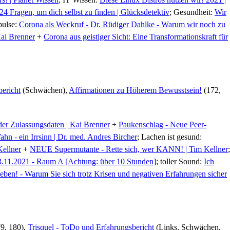
4 Fragen, um dich selbst zu finden | Glücksdetektiv
; Gesundheit:
Wir
pulse:
Corona als Weckruf - Dr. Rüdiger Dahlke - Warum wir noch zu
 Kai Brenner
+
Corona aus geistiger Sicht: Eine Transformationskraft für
bericht
(Schwächen),
Affirmationen zu Höherem Bewusstsein!
(172,
er Zulassungsdaten | Kai Brenner
+
Paukenschlag - Neue Peer-
hn - ein Irrsinn | Dr. med. Andres Bircher
; Lachen ist gesund:
Kellner
+
NEUE Supermutante - Rette sich, wer KANN! | Tim Kellner
;
.11.2021 - Raum A [Achtung: über 10 Stunden]
; toller Sound:
Ich
eben! - Warum Sie sich trotz Krisen und negativen Erfahrungen sicher
9, 180),
Trisquel - ToDo und Erfahrungsbericht
(Links, Schwächen,