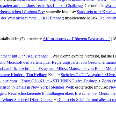
n reagiert auf die Linus Tech Tips Linux - Challenge
; Gesundheit:
Was de
ebenszeichen | Corinna Fee
; sinnvolle Impulse:
Stark sein trotz Krise!
der Welt nicht stimmt ... | Kai Brenner
; inspirierende Musik:
Halleluja
ufallsbilder (2), erweitert:
Affirmationen zu Höherem Bewusstsein!
(18
 mehr mit ...?? | Kai Brenner
+ Wer Komplexmittel vertreibt, hat die 
und Microsoft den Parteitag der Regierungspartei von Gesundheitsmini
d zur Pflicht wird - ein Essay von Milosz Matuschek von Radio Münc
unsere Kinder! | Tim Kellner
; Kultur:
Steimles Café / Ausgabe 1 / Uwe
5linux.com
+
Zorin OS 16 Lite - STUNNING xfce Desktop
+
Zorin OS
hsisch: Niemals in New York | Steimles Welt
; esoterische Impulse:
News
gen: Neue schockierende Enthüllungen übers Erwachen der Menschhei
s Winter Solstice | Diana Cooper
+
Du bist ein Schöpfer und alles ist 