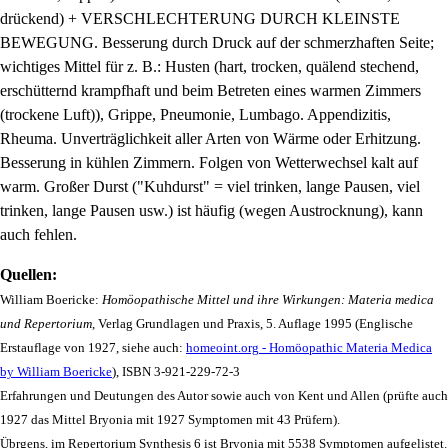
drückend) + VERSCHLECHTERUNG DURCH KLEINSTE
BEWEGUNG. Besserung durch Druck auf der schmerzhaften Seite;
wichtiges Mittel für z. B.: Husten (hart, trocken, quälend stechend,
erschütternd krampfhaft und beim Betreten eines warmen Zimmers
(trockene Luft)), Grippe, Pneumonie, Lumbago. Appendizitis,
Rheuma. Unverträglichkeit aller Arten von Wärme oder Erhitzung.
Besserung in kühlen Zimmern. Folgen von Wetterwechsel kalt auf
warm. Großer Durst ("Kuhdurst" = viel trinken, lange Pausen, viel
trinken, lange Pausen usw.) ist häufig (wegen Austrocknung), kann
auch fehlen.
Quellen:
William Boericke:
Homöopathische Mittel und ihre Wirkungen: Materia medica
und Repertorium
, Verlag Grundlagen und Praxis, 5. Auflage 1995 (Englische
Erstauflage von 1927, siehe auch:
homeoint.org - Homöopathic Materia Medica
by William Boericke
), ISBN 3-921-229-72-3
Erfahrungen und Deutungen des Autor sowie auch von Kent und Allen (prüfte auch
1927 das Mittel Bryonia mit 1927 Symptomen mit 43 Prüfern).
Übrgens, im Repertorium Synthesis 6 ist Bryonia mit 5538 Symptomen aufgelistet.