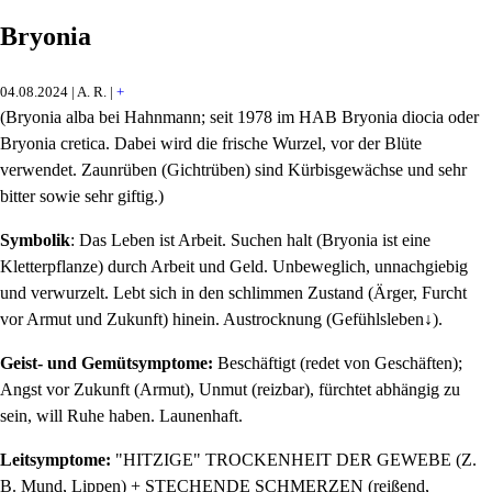
Bryonia
04.08.2024 | A. R. |
+
(Bryonia alba bei Hahnmann; seit 1978 im HAB Bryonia diocia oder
Bryonia cretica. Dabei wird die frische Wurzel, vor der Blüte
verwendet. Zaunrüben (Gichtrüben) sind Kürbisgewächse und sehr
bitter sowie sehr giftig.)
Symbolik
: Das Leben ist Arbeit. Suchen halt (Bryonia ist eine
Kletterpflanze) durch Arbeit und Geld. Unbeweglich, unnachgiebig
und verwurzelt. Lebt sich in den schlimmen Zustand (Ärger, Furcht
vor Armut und Zukunft) hinein. Austrocknung (Gefühlsleben↓).
Geist- und Gemütsymptome:
Beschäftigt (redet von Geschäften);
Angst vor Zukunft (Armut), Unmut (reizbar), fürchtet abhängig zu
sein, will Ruhe haben. Launenhaft.
Leitsymptome:
"HITZIGE" TROCKENHEIT DER GEWEBE (Z.
B. Mund, Lippen) + STECHENDE SCHMERZEN (reißend,