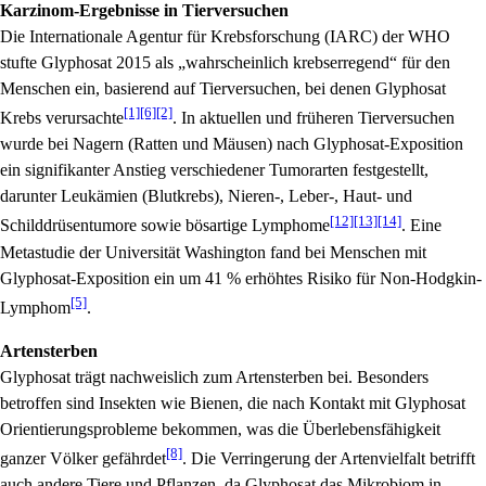
Karzinom-Ergebnisse in Tierversuchen
Die Internationale Agentur für Krebsforschung (IARC) der WHO
stufte Glyphosat 2015 als „wahrscheinlich krebserregend“ für den
Menschen ein, basierend auf Tierversuchen, bei denen Glyphosat
[1]
[6]
[2]
Krebs verursachte
. In aktuellen und früheren Tierversuchen
wurde bei Nagern (Ratten und Mäusen) nach Glyphosat-Exposition
ein signifikanter Anstieg verschiedener Tumorarten festgestellt,
darunter Leukämien (Blutkrebs), Nieren-, Leber-, Haut- und
[12]
[13]
[14]
Schilddrüsentumore sowie bösartige Lymphome
. Eine
Metastudie der Universität Washington fand bei Menschen mit
Glyphosat-Exposition ein um 41 % erhöhtes Risiko für Non-Hodgkin-
[5]
Lymphom
.
Artensterben
Glyphosat trägt nachweislich zum Artensterben bei. Besonders
betroffen sind Insekten wie Bienen, die nach Kontakt mit Glyphosat
Orientierungsprobleme bekommen, was die Überlebensfähigkeit
[8]
ganzer Völker gefährdet
. Die Verringerung der Artenvielfalt betrifft
auch andere Tiere und Pflanzen, da Glyphosat das Mikrobiom in