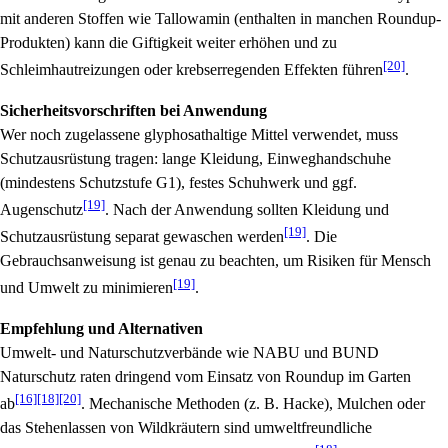
mit anderen Stoffen wie Tallowamin (enthalten in manchen Roundup-
Produkten) kann die Giftigkeit weiter erhöhen und zu
[20]
Schleimhautreizungen oder krebserregenden Effekten führen
.
Sicherheitsvorschriften bei Anwendung
Wer noch zugelassene glyphosathaltige Mittel verwendet, muss
Schutzausrüstung tragen: lange Kleidung, Einweghandschuhe
(mindestens Schutzstufe G1), festes Schuhwerk und ggf.
[19]
Augenschutz
. Nach der Anwendung sollten Kleidung und
[19]
Schutzausrüstung separat gewaschen werden
. Die
Gebrauchsanweisung ist genau zu beachten, um Risiken für Mensch
[19]
und Umwelt zu minimieren
.
Empfehlung und Alternativen
Umwelt- und Naturschutzverbände wie NABU und BUND
Naturschutz raten dringend vom Einsatz von Roundup im Garten
[16]
[18]
[20]
ab
. Mechanische Methoden (z. B. Hacke), Mulchen oder
das Stehenlassen von Wildkräutern sind umweltfreundliche