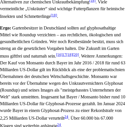
[18]
Alternativen zur chemischen Unkrautbekämpfung
. Viele
vermeintliche „Unkräuter“ sind wichtige Futterpflanzen für heimische
[18]
Insekten und Schmetterlinge
.
Ergo:
Gartenbesitzer in Deutschland sollten auf glyphosathaltige
Mittel wie Roundup verzichten – aus rechtlichen, ökologischen und
gesundheitlichen Gründen. Wer noch Restbestände besitzt, muss sich
streng an die gesetzlichen Vorgaben halten. Die Zukunft im Garten
[16]
17
[18]
[20]
muss giftfrei und naturnah sein.
. Weitere Anmerkungen:
Der Kauf von Monsanto durch Bayer im Jahr 2016 / 2018 für rund 63
Milliarden US-Dollar gilt im Rückblick als eine der problematischsten
Übernahmen der deutschen Wirtschaftsgeschichte. Monsanto war
bereits vor der Übernahme wegen des Unkrautvernichters Glyphosat
(Roundup) und seines Images als "meistgehasstes Unternehmen der
Welt" stark umstritten. Insgesamt hat Bayer / Monsanto bisher rund 10
Milliarden US-Dollar für Glyphosat-Prozesse gezahlt. Im Januar 2024
wurde Bayer in einem Glyphosat-Prozess zu einer Rekordstrafe von
24
2,25 Milliarden US-Dollar verurteilt
. Über 60.000 bis 67.000
24
Klagen sind weiterhin anhängig
.