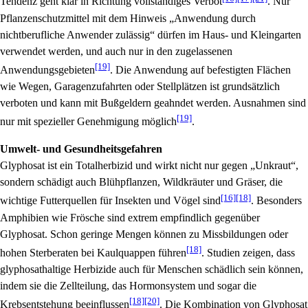
Tendenz geht klar in Richtung vollständiges Verbot
. Nur
Pflanzenschutzmittel mit dem Hinweis „Anwendung durch
nichtberufliche Anwender zulässig“ dürfen im Haus- und Kleingarten
verwendet werden, und auch nur in den zugelassenen
[19]
Anwendungsgebieten
. Die Anwendung auf befestigten Flächen
wie Wegen, Garagenzufahrten oder Stellplätzen ist grundsätzlich
verboten und kann mit Bußgeldern geahndet werden. Ausnahmen sind
[19]
nur mit spezieller Genehmigung möglich
.
Umwelt- und Gesundheitsgefahren
Glyphosat ist ein Totalherbizid und wirkt nicht nur gegen „Unkraut“,
sondern schädigt auch Blühpflanzen, Wildkräuter und Gräser, die
[16]
[18]
wichtige Futterquellen für Insekten und Vögel sind
. Besonders
Amphibien wie Frösche sind extrem empfindlich gegenüber
Glyphosat. Schon geringe Mengen können zu Missbildungen oder
[18]
hohen Sterberaten bei Kaulquappen führen
. Studien zeigen, dass
glyphosathaltige Herbizide auch für Menschen schädlich sein können,
indem sie die Zellteilung, das Hormonsystem und sogar die
[18]
[20]
Krebsentstehung beeinflussen
. Die Kombination von Glyphosat