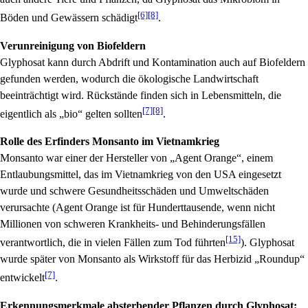
[6]
[8]
Böden und Gewässern schädigt
.
Verunreinigung von Biofeldern
Glyphosat kann durch Abdrift und Kontamination auch auf Biofeldern
gefunden werden, wodurch die ökologische Landwirtschaft
beeinträchtigt wird. Rückstände finden sich in Lebensmitteln, die
[7]
[8]
eigentlich als „bio“ gelten sollten
.
Rolle des Erfinders Monsanto im Vietnamkrieg
Monsanto war einer der Hersteller von „Agent Orange“, einem
Entlaubungsmittel, das im Vietnamkrieg von den USA eingesetzt
wurde und schwere Gesundheitsschäden und Umweltschäden
verursachte (Agent Orange ist für Hunderttausende, wenn nicht
Millionen von schweren Krankheits- und Behinderungsfällen
[15]
verantwortlich, die in vielen Fällen zum Tod führten
). Glyphosat
wurde später von Monsanto als Wirkstoff für das Herbizid „Roundup“
[7]
entwickelt
.
Erkennungsmerkmale absterbender Pflanzen durch Glyphosat: