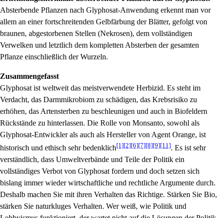
Absterbende Pflanzen nach Glyphosat-Anwendung erkennt man vor
allem an einer fortschreitenden Gelbfärbung der Blätter, gefolgt von
braunen, abgestorbenen Stellen (Nekrosen), dem vollständigen
Verwelken und letztlich dem kompletten Absterben der gesamten
Pflanze einschließlich der Wurzeln.
Zusammengefasst
Glyphosat ist weltweit das meistverwendete Herbizid. Es steht im
Verdacht, das Darmmikrobiom zu schädigen, das Krebsrisiko zu
erhöhen, das Artensterben zu beschleunigen und auch in Biofeldern
Rückstände zu hinterlassen. Die Rolle von Monsanto, sowohl als
Glyphosat-Entwickler als auch als Hersteller von Agent Orange, ist
[1]
[2]
[6]
[7]
[8]
[9]
[11]
historisch und ethisch sehr bedenklich
. Es ist sehr
verständlich, dass Umweltverbände und Teile der Politik ein
vollständiges Verbot von Glyphosat fordern und doch setzen sich
bislang immer wieder wirtschaftliche und rechtliche Argumente durch.
Deshalb machen Sie mit ihren Verhalten das Richtige. Stärken Sie Bio,
stärken Sie naturkluges Verhalten. Wer weiß, wie Politik und
Lobbyismus funktioniert, der wartet nicht auf die Lösungen der Politik.