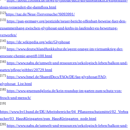
https://about.cotonea.de/news/glyphosat-auch-als-unbedenklich-eingestufte-
dosis-veraendert-die-darmflora.html
[12]
https://taz.de/Neue-Tierversuche/!6093991/
[13]
https://pan-germany.org/pestizide/neuer-bericht-offenbart-beweise-fuer-den-
zusammenhang-zwischen-glyphosat-und-krebs-in-laufender-eu-bewertung-
verworfen/
[14]
https://de.wikipedia.org/wiki/Glyphosat
[15]
https://www.deutschlandfunkkultur.de/agent-orange-im-vietnamkrieg-der-
groesste-chemie-angriff-100.html
[16]
https://www.nabu.de/umwelt-und-ressourcen/oekologisch-leben/balkon-und-
garten/pflege/giftfrei/20729.html
[17]
https://www.bmel.de/SharedDocs/FAQs/DE/faq-glyphosat/FAQ-
glyphosat_List.html
[18]
https://www.gruenundgloria.de/kein-roundup-im-garten-zum-schutz-von-
frosch-und-mensch/
[19]
https://www.bvl.bund.de/DE/Arbeitsbereiche/04_Pflanzenschutzmittel/02_Verbra
ucher/03_HausKleingarten/psm_HausKleingarten_node.html
[20]
https://www.nabu.de/umwelt-und-ressourcen/oekologisch-leben/balkon-und-