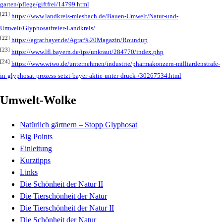
garten/pflege/giftfrei/14799.html
[21]
https://www.landkreis-miesbach.de/Bauen-Umwelt/Natur-und-
Umwelt/Glyphosatfreier-Landkreis/
[22]
https://agrar.bayer.de/Agrar%20Magazin/Roundup
[23]
https://www.lfl.bayern.de/ips/unkraut/284770/index.php
[24]
https://www.wiwo.de/unternehmen/industrie/pharmakonzern-milliardenstrafe-
in-glyphosat-prozess-setzt-bayer-aktie-unter-druck-/30267534.html
Umwelt-Wolke
Natürlich gärtnern – Stopp Glyphosat
Big Points
Einleitung
Kurztipps
Links
Die Schönheit der Natur II
Die Tierschönheit der Natur
Die Tierschönheit der Natur II
Die Schönheit der Natur