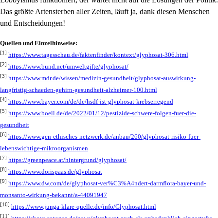
Das größte Artensterben aller Zeiten, läuft ja, dank diesen Menschen
und Entscheidungen!
Quellen und Einzelhinweise:
[1]
https://www.tagesschau.de/faktenfinder/kontext/glyphosat-306.html
[2]
https://www.bund.net/umweltgifte/glyphosat/
[3]
https://www.mdr.de/wissen/medizin-gesundheit/glyphosat-auswirkung-
langfristig-schaeden-gehirn-gesundheit-alzheimer-100.html
[4]
https://www.bayer.com/de/de/hsdf-ist-glyphosat-krebserregend
[5]
https://www.boell.de/de/2022/01/12/pestizide-schwere-folgen-fuer-die-
gesundheit
[6]
https://www.gen-ethisches-netzwerk.de/anbau/260/glyphosat-risiko-fuer-
lebenswichtige-mikroorganismen
[7]
https://greenpeace.at/hintergrund/glyphosat/
[8]
https://www.dorispaas.de/glyphosat
[9]
https://www.dw.com/de/glyphosat-ver%C3%A4ndert-darmflora-bayer-und-
monsanto-wirkung-bekannt/a-44091947
[10]
https://www.junga-klare-quelle.de/info/Glyphosat.html
[11]